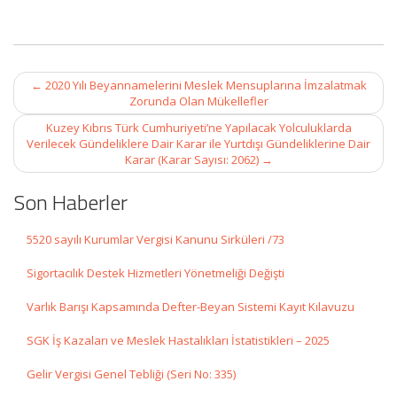
Post
←
2020 Yılı Beyannamelerini Meslek Mensuplarına İmzalatmak
navigation
Zorunda Olan Mükellefler
Kuzey Kıbrıs Türk Cumhuriyeti’ne Yapılacak Yolculuklarda
Verilecek Gündeliklere Dair Karar ile Yurtdışı Gündeliklerine Dair
Karar (Karar Sayısı: 2062)
→
Son Haberler
5520 sayılı Kurumlar Vergisi Kanunu Sirküleri /73
Sigortacılık Destek Hizmetleri Yönetmeliği Değişti
Varlık Barışı Kapsamında Defter-Beyan Sistemi Kayıt Kılavuzu
SGK İş Kazaları ve Meslek Hastalıkları İstatistikleri – 2025
Gelir Vergisi Genel Tebliği (Seri No: 335)