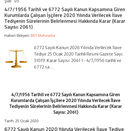
Şub
05
4/7/1956
yorumlar kapalı
Tarihli
4/7/1956 Tarihli ve 6772 Sayılı Kanun Kapsamına Giren
ve
Kurumlarda Çalışan İşçilere 2020 Yılında Verilecek İlave
6772
Tediyenin Sürelerinin Belirlenmesi Hakkında Karar (Karar
Sayılı
Sayısı: 2061)
Kanun
Kapsamına
Haberi Ekleyen:
Giren
BKT Muhasebe
Kurumlarda
Çalışan
6772 Sayılı Kanun 2020 Yılında Verilecek İlave
İşçilere
Tediye 25 Ocak 2020 Tarihli Resmi Gazete Sayı:
2020
Yılında
31019 Karar Sayısı: 2061 1- 4/7/1956 tarihli ve
Verilecek
6772 sa…
İlave
Tediyenin
Sürelerinin
Belirlenmesi
Hakkında
4/7/1956 Tarihli ve 6772 Sayılı Kanun Kapsamına Giren
Karar
(Karar
Kurumlarda Çalışan İşçilere 2020 Yılında Verilecek İlave
Sayısı:
Tediyenin Sürelerinin Belirlenmesi Hakkında Karar (Karar
2061)
Sayısı: 2061)
için
Tarih: 25 Ocak 2020
6772 Sayılı Kanun 2020 Yılında Verilecek İlave Tediye