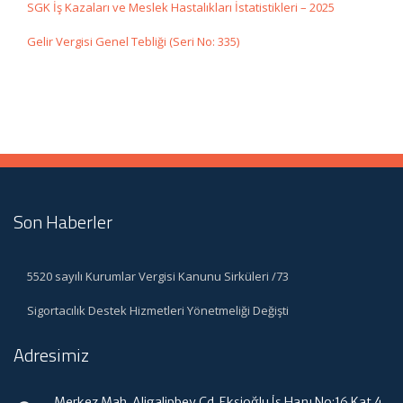
SGK İş Kazaları ve Meslek Hastalıkları İstatistikleri – 2025
Gelir Vergisi Genel Tebliği (Seri No: 335)
Son Haberler
5520 sayılı Kurumlar Vergisi Kanunu Sirküleri /73
Sigortacılık Destek Hizmetleri Yönetmeliği Değişti
Adresimiz
Merkez Mah. Aligalipbey Cd. Ekşioğlu İş Hanı No:16 Kat 4