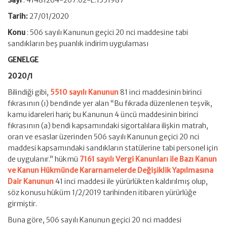
Sayı
: 41481264-207.02-E.1551987
Tarih:
27/01/2020
Konu
: 506 sayılı Kanunun geçici 20 nci maddesine tabi
sandıkların beş puanlık indirim uygulaması
GENELGE
2020/1
Bilindiği gibi,
5510 sayılı Kanunun
81 inci maddesinin birinci
fıkrasının (ı) bendinde yer alan “Bu fıkrada düzenlenen teşvik,
kamu idareleri hariç bu Kanunun 4 üncü maddesinin birinci
fıkrasının (a) bendi kapsamındaki sigortalılara ilişkin matrah,
oran ve esaslar üzerinden 506 sayılı Kanunun geçici 20 nci
maddesi kapsamındaki sandıkların statülerine tabi personel için
de uygulanır.” hükmü
7161 sayılı Vergi Kanunları ile Bazı Kanun
ve Kanun Hükmünde Kararnamelerde Değişiklik Yapılmasına
Dair Kanunun
41 inci maddesi ile yürürlükten kaldırılmış olup,
söz konusu hüküm 1/2/2019 tarihinden itibaren yürürlüğe
girmiştir.
Buna göre, 506 sayılı Kanunun geçici 20 nci maddesi