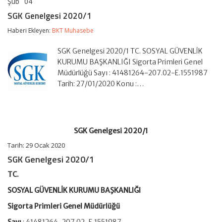
Şub
04
SGK
yorumlar kapalı
Genelgesi
SGK Genelgesi 2020/1
2020/1
için
Haberi Ekleyen:
BKT Muhasebe
SGK Genelgesi 2020/1 TC. SOSYAL GÜVENLİK
KURUMU BAŞKANLIĞI Sigorta Primleri Genel
Müdürlüğü Sayı : 41481264-207.02-E.1551987
Tarih: 27/01/2020 Konu :…
SGK Genelgesi 2020/1
Tarih: 29 Ocak 2020
SGK Genelgesi 2020/1
TC.
SOSYAL GÜVENLİK KURUMU BAŞKANLIĞI
Sigorta Primleri Genel Müdürlüğü