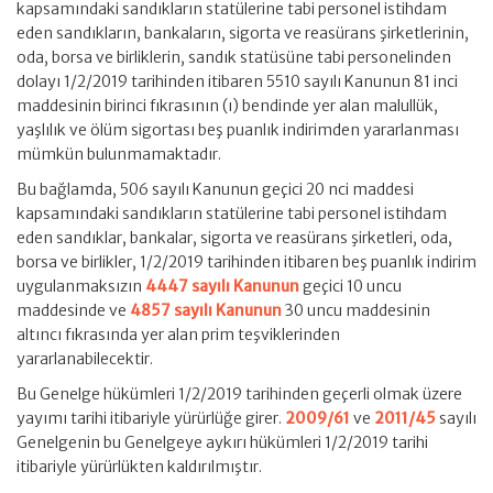
kapsamındaki sandıkların statülerine tabi personel istihdam
eden sandıkların, bankaların, sigorta ve reasürans şirketlerinin,
oda, borsa ve birliklerin, sandık statüsüne tabi personelinden
dolayı 1/2/2019 tarihinden itibaren 5510 sayılı Kanunun 81 inci
maddesinin birinci fıkrasının (ı) bendinde yer alan malullük,
yaşlılık ve ölüm sigortası beş puanlık indirimden yararlanması
mümkün bulunmamaktadır.
Bu bağlamda, 506 sayılı Kanunun geçici 20 nci maddesi
kapsamındaki sandıkların statülerine tabi personel istihdam
eden sandıklar, bankalar, sigorta ve reasürans şirketleri, oda,
borsa ve birlikler, 1/2/2019 tarihinden itibaren beş puanlık indirim
uygulanmaksızın
4447 sayılı Kanunun
geçici 10 uncu
maddesinde ve
4857 sayılı Kanunun
30 uncu maddesinin
altıncı fıkrasında yer alan prim teşviklerinden
yararlanabilecektir.
Bu Genelge hükümleri 1/2/2019 tarihinden geçerli olmak üzere
yayımı tarihi itibariyle yürürlüğe girer.
2009/61
ve
2011/45
sayılı
Genelgenin bu Genelgeye aykırı hükümleri 1/2/2019 tarihi
itibariyle yürürlükten kaldırılmıştır.