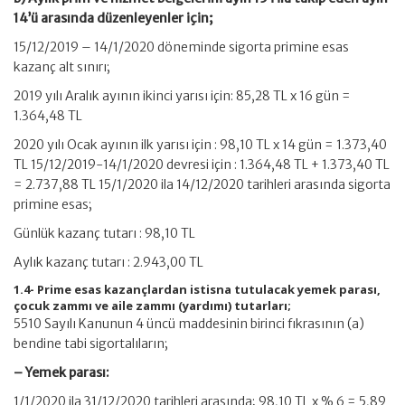
14’ü arasında düzenleyenler için;
15/12/2019 – 14/1/2020 döneminde sigorta primine esas
kazanç alt sınırı;
2019 yılı Aralık ayının ikinci yarısı için: 85,28 TL x 16 gün =
1.364,48 TL
2020 yılı Ocak ayının ilk yarısı için : 98,10 TL x 14 gün = 1.373,40
TL 15/12/2019-14/1/2020 devresi için : 1.364,48 TL + 1.373,40 TL
= 2.737,88 TL 15/1/2020 ila 14/12/2020 tarihleri arasında sigorta
primine esas;
Günlük kazanç tutarı : 98,10 TL
Aylık kazanç tutarı : 2.943,00 TL
1.4- Prime esas kazançlardan istisna tutulacak yemek parası,
çocuk zammı ve aile zammı (yardımı) tutarları;
5510 Sayılı Kanunun 4 üncü maddesinin birinci fıkrasının (a)
bendine tabi sigortalıların;
– Yemek parası:
1/1/2020 ila 31/12/2020 tarihleri arasında; 98,10 TL x % 6 = 5,89