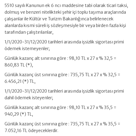
5510 sayılı Kanunun ek 6 ncı maddesine tabi olarak ticari taksi,
dolmuş ve benzeri nitelikteki şehir içi toplu taşıma araçlarında
çalışanlar ile Kültür ve Turizm Bakanlığınca belirlenecek
alanlarda kısmi süreli iş sözleşmesiyle bir veya birden fazla kişi
tarafından çalıştırılanlar,
1/1/2020-31/12/2020 tarihleri arasında işsizlik sigortası primi
ödemek istemeyenler;
Günlük kazanç alt sınırına göre : 98,10 TL x 27 x % 32,5 =
860,83 TL (*),
Günlük kazanç üst sınırına göre : 735,75 TL x 27 x % 32,5 =
6.456,21 (*) TL,
1/1/2020-31/12/2020 tarihleri arasında işsizlik sigortası primi
dahil ödemek isteyenler;
Günlük kazanç alt sınırına göre : 98,10 TL x 27 x % 35,5 =
940,29 (*) TL,
Günlük kazanç üst sınırına göre : 735,75 TL x 27 x % 35,5 =
7.052,16 TL ödeyeceklerdir.