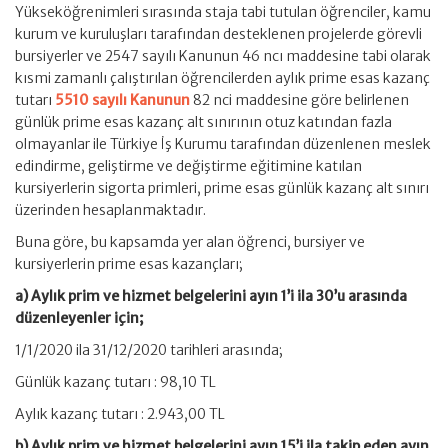
Yükseköğrenimleri sırasında staja tabi tutulan öğrenciler, kamu
kurum ve kuruluşları tarafından desteklenen projelerde görevli
bursiyerler ve 2547 sayılı Kanunun 46 ncı maddesine tabi olarak
kısmi zamanlı çalıştırılan öğrencilerden aylık prime esas kazanç
tutarı
5510 sayılı Kanunun
82 nci maddesine göre belirlenen
günlük prime esas kazanç alt sınırının otuz katından fazla
olmayanlar ile Türkiye İş Kurumu tarafından düzenlenen meslek
edindirme, geliştirme ve değiştirme eğitimine katılan
kursiyerlerin sigorta primleri, prime esas günlük kazanç alt sınırı
üzerinden hesaplanmaktadır.
Buna göre, bu kapsamda yer alan öğrenci, bursiyer ve
kursiyerlerin prime esas kazançları;
a) Aylık prim ve hizmet belgelerini ayın 1’i ila 30’u arasında
düzenleyenler için;
1/1/2020 ila 31/12/2020 tarihleri arasında;
Günlük kazanç tutarı : 98,10 TL
Aylık kazanç tutarı : 2.943,00 TL
b) Aylık prim ve hizmet belgelerini ayın 15’i ila takip eden ayın