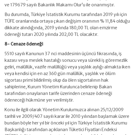
ve 179679 sayılı Bakanlık Makamı Olur’u ile onanmıştır.
Bu durumda, Türkiye İstatistik Kurumu tarafından 2019 yılı için
TÜFE oranlarında ortaya çıkan değişim oranının % 11,84 olduğu
dikkate alındığında, 2019 yılında 180,00 TL olan emzirme
ödeneği tutarı 2020 yılında 202,00 TL olacaktır.
8- Cenaze ödeneği
5510 sayılı Kanunun 37 nci maddesinin üçüncü fıkrasında, iş
kazası veya meslek hastalığı sonucu veya sürekli iş göremezlik
geliri, malûllük, vazife malûllüğü veya yaşlılık aylığı almakta iken
veya kendisi için en az 360 gün malûllük, yaşlılık ve ölüm
sigortası primi bildirilmiş olup da ölen sigortalının hak
sahiplerine, Kurum Yönetim Kurulunca belirlenip Bakan
tarafından onaylanan tarife üzerinden cenaze ödeneği
ödeneceği hükmüne yer verilmiştir.
Konu ile ilgili olarak Yönetim Kurulumuzca alınan 25/12/2009
tarihli ve 2009/407 sayılı karar ile 2010 yılından başlamak üzere
bundan böyle her yıl bir önceki yıl için Türkiye İstatistik Kurumu
Başkanlığı tarafından açıklanan Tüketici Fiyatları Endeksi