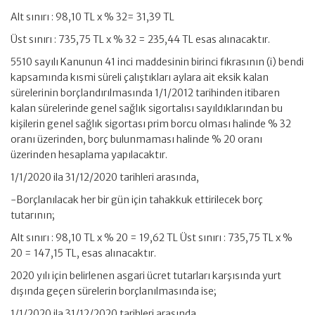
Alt sınırı : 98,10 TL x % 32= 31,39 TL
Üst sınırı : 735,75 TL x % 32 = 235,44 TL esas alınacaktır.
5510 sayılı Kanunun 41 inci maddesinin birinci fıkrasının (i) bendi
kapsamında kısmi süreli çalıştıkları aylara ait eksik kalan
sürelerinin borçlandırılmasında 1/1/2012 tarihinden itibaren
kalan sürelerinde genel sağlık sigortalısı sayıldıklarından bu
kişilerin genel sağlık sigortası prim borcu olması halinde % 32
oranı üzerinden, borç bulunmaması halinde % 20 oranı
üzerinden hesaplama yapılacaktır.
1/1/2020 ila 31/12/2020 tarihleri arasında,
-Borçlanılacak her bir gün için tahakkuk ettirilecek borç
tutarının;
Alt sınırı : 98,10 TL x % 20 = 19,62 TL Üst sınırı : 735,75 TL x %
20 = 147,15 TL, esas alınacaktır.
2020 yılı için belirlenen asgari ücret tutarları karşısında yurt
dışında geçen sürelerin borçlanılmasında ise;
1/1/2020 ila 31/12/2020 tarihleri arasında,