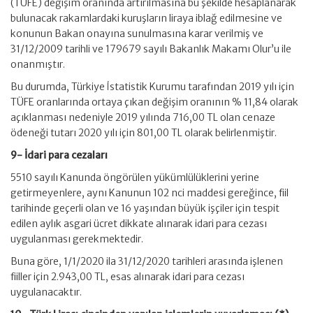
(TÜFE) değişim oranında artırılmasına bu şekilde hesaplanarak
bulunacak rakamlardaki kuruşların liraya iblağ edilmesine ve
konunun Bakan onayına sunulmasına karar verilmiş ve
31/12/2009 tarihli ve 179679 sayılı Bakanlık Makamı Olur’u ile
onanmıştır.
Bu durumda, Türkiye İstatistik Kurumu tarafından 2019 yılı için
TÜFE oranlarında ortaya çıkan değişim oranının % 11,84 olarak
açıklanması nedeniyle 2019 yılında 716,00 TL olan cenaze
ödeneği tutarı 2020 yılı için 801,00 TL olarak belirlenmiştir.
9- İdari para cezaları
5510 sayılı Kanunda öngörülen yükümlülüklerini yerine
getirmeyenlere, aynı Kanunun 102 nci maddesi gereğince, fiil
tarihinde geçerli olan ve 16 yaşından büyük işçiler için tespit
edilen aylık asgari ücret dikkate alınarak idari para cezası
uygulanması gerekmektedir.
Buna göre, 1/1/2020 ila 31/12/2020 tarihleri arasında işlenen
fiiller için 2.943,00 TL, esas alınarak idari para cezası
uygulanacaktır.