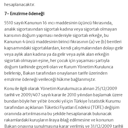
hesaplanacaktır.
7- Emzirme ödeneği
5510 sayılı Kanunun 16 ıncı maddesinin üçüncü fıkrasında,
analık sigortasından sigortalı kadına veya sigortalı olmayan
karısının doğum yapması nedeniyle sigortalı erkeğe, bu
Kanunun 4 üncü maddesinin birinci fıkrasının (a) ve (b) bentleri
kapsamındaki sigortalılardan, kendi çalışmalarından dolayı gelir
veya aylık alan kadına ya da gelir veya aylık alan erkeğin
sigortalı olmayan eşine, her çocuk için yaşaması şartıyla
doğum tarihinde geçerli olan ve Kurum Yönetim Kurulunca
belirlenip, Bakan tarafından onaylanan tarife üzerinden
emzirme ödeneği verileceği hükme bağlanmıştır.
Konu ile ilgili olarak Yönetim Kurulumuzca alınan 25/12/2009
tarihli ve 2009/407 sayılı karar ile 2010 yılından başlamak üzere
bundan böyle her yıl bir önceki yıl için Türkiye İstatistik Kurumu
tarafından açıklanan Tüketici Fiyatları Endeksi (TÜFE) değişim
oranında artırılmasına bu şekilde hesaplanarak bulunacak
rakamlardaki kuruşların liraya iblağ edilmesine ve konunun
Bakan onayına sunulmasına karar verilmiş ve 31/12/2009 tarihli