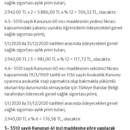
sağlık sigortası aylık prim tutarı;
2.943.00 TL x 2 = 5.886,00 TL x % 12 = 706,32 TL, olacaktır.
4.3- 5510 sayılı Kanunun 60 ıncı maddesinin yedinci fıkrası
kapsamındaki yabancı uyruklu öğrencilerin ödeyecekleri genel
sağlık sigortası primi;
1/1/2020 ila 31/12/2020 tarihleri arasında ödeyecekleri genel
sağlık sigortası aylık prim tutarı;
2.943,00 TL / 3 = 981,00 TL x % 12 = 117,72 TL, olacaktır.
4.4- 5510 sayılı Kanunun 60 ıncı maddesinin sekizinci fıkrası
kapsamında 19/3/1969 tarihli ve 1136 sayılı Avukatlık Kanunu
uyarınca avukatlık stajı yapmakta olup bakmakla yükümlü
olunan kişi durumunda olmayanlar için Türkiye Barolar Birliği
tarafından ödenecek genel sağlık sigortası primi;
1/1/2020 ila 31/12/2020 tarihleri arasında ödeyecekleri genel
sağlık sigortası aylık prim tutarı;
2.943,00 TL x % 6 = 176,58 TL, olacaktır.
5- 5510 sayılı Kanunun 41 inci maddesine göre yapılacak