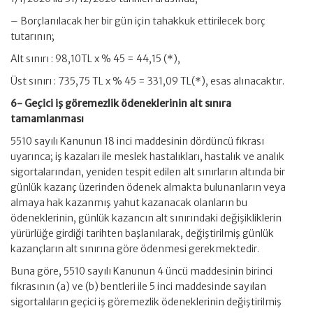
– Borçlanılacak her bir gün için tahakkuk ettirilecek borç
tutarının;
Alt sınırı : 98,10TL x % 45 = 44,15 (*),
Üst sınırı : 735,75 TL x % 45 = 331,09 TL(*), esas alınacaktır.
6- Geçici iş göremezlik ödeneklerinin alt sınıra
tamamlanması
5510 sayılı Kanunun 18 inci maddesinin dördüncü fıkrası
uyarınca; iş kazaları ile meslek hastalıkları, hastalık ve analık
sigortalarından, yeniden tespit edilen alt sınırların altında bir
günlük kazanç üzerinden ödenek almakta bulunanların veya
almaya hak kazanmış yahut kazanacak olanların bu
ödeneklerinin, günlük kazancın alt sınırındaki değişikliklerin
yürürlüğe girdiği tarihten başlanılarak, değiştirilmiş günlük
kazançların alt sınırına göre ödenmesi gerekmektedir.
Buna göre, 5510 sayılı Kanunun 4 üncü maddesinin birinci
fıkrasının (a) ve (b) bentleri ile 5 inci maddesinde sayılan
sigortalıların geçici iş göremezlik ödeneklerinin değiştirilmiş