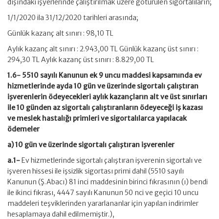
dışındaki işyerlerinde çalıştırılmak üzere götürülen sigortalıların;
1/1/2020 ila 31/12/2020 tarihleri arasında;
Günlük kazanç alt sınırı : 98,10 TL
Aylık kazanç alt sınırı : 2.943,00 TL Günlük kazanç üst sınırı :
294,30 TL Aylık kazanç üst sınırı : 8.829,00 TL
1.6- 5510 sayılı Kanunun ek 9 uncu maddesi kapsamında ev
hizmetlerinde ayda 10 gün ve üzerinde sigortalı çalıştıran
işverenlerin ödeyecekleri aylık kazançların alt ve üst sınırları
ile 10 günden az sigortalı çalıştıranların ödeyeceği iş kazası
ve meslek hastalığı primleri ve sigortalılarca yapılacak
ödemeler
a) 10 gün ve üzerinde sigortalı çalıştıran işverenler
a.1-
Ev hizmetlerinde sigortalı çalıştıran işverenin sigortalı ve
işveren hissesi ile işsizlik sigortası primi dahil (5510 sayılı
Kanunun (Ş.Abacı) 81 inci maddesinin birinci fıkrasının (ı) bendi
ile ikinci fıkrası, 4447 sayılı Kanunun 50 nci ve geçici 10 uncu
maddeleri teşviklerinden yararlananlar için yapılan indirimler
hesaplamaya dahil edilmemiştir.),