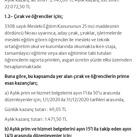
Aylık kazanç alt sınırı : 2.943,00 TL Aylık kazanç üst sınırı :
22.072,50 TL
1.2- Çırak ve öğrenciler için;
3308 sayılı Mesleki Eğitim Kanununun 25 inci maddesinin
dördüncü fıkrası uyarınca; aday çırak, çıraklar, işletmelerde
mesleki eğitim gören öğrenciler ile mesleki ve teknik
ortaöğretim okul ve kurumlarında okumakta iken staja,
tamamlayıcı eğitime veya alan eğitimine tabi tutulan
öğrencilerin sigorta primleri, asgari ücretin yüzde ellisi üzerinden
hesaplanmaktadır.
Buna göre, bu kapsamda yer alan çırak ve öğrencilerin prime
esas kazançları;
a) Aylık prim ve hizmet belgelerini ayın 1’i ila 30’u arasında
düzenleyenler için; 1/1/2020 ila 31/12/2020 tarihleri arasında;
Günlük kazanç tutarı : 49,05 TL
Aylık kazanç tutarı : 1.471,50 TL
b) Aylık prim ve hizmet belgelerini ayın 15’i ila takip eden ayın
14’ü arasında düzenleyenler için;