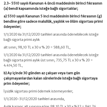
2.3- 5510 sayılı Kanunun 4 üncü maddesinin birinci fıkrasının
(a) bendi kapsamında isteğe bağlı sigortalılar;
a) 5510 sayılı Kanunun 5 inci maddesinin birinci fıkrasının (g)
bendine göre sadece malullük, yaşlılık ve ölüm sigortası primi
ödeyenler;
1/1/2020 ila 31/12/2020 tarihleri arasında ödenebilecek isteğe
bağlı sigorta primi aylık
alt sınırı, 98,10 TL x 30 x % 20 = 588,60 TL,
1/1/2020 ila 31/12/2020 tarihleri arasında ödenebilecek isteğe
bağlı sigorta primi aylık üst sınırı, 735,75 TL x 30 x % 20 =
4.414,50 TL,
b) Ay içinde 30 günden az çalışan veya tam gün
çalışmayanlardan kalan sürelerinde isteğe bağlı sigortaya
prim ödeyenler;
İşsizlik sigortası primi ödemek istemeyenler;
1/1/2020-31/12/2020 tarihleri arasında,
Aylık kazanç alt sınırına göre: 98,10 TL x 30 x %32 = 941,76