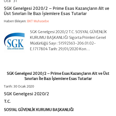
Oca
31
SGK
yorumlar kapalı
Genelgesi
SGK Genelgesi 2020/2 – Prime Esas Kazançların Alt ve
2020/2
Üst Sınırları İle Bazı İşlemlere Esas Tutarlar
–
Prime
Haberi Ekleyen:
BKT Muhasebe
Esas
Kazançların
Alt
SGK Genelgesi 2020/2 T.C. SOSYAL GÜVENLİK
ve
KURUMU BAŞKANLIĞI Sigorta Primleri Genel
Üst
Müdürlüğü Sayı : 51592363-206.01.02-
Sınırları
E.1717804 Tarih: 29/01/2020 Kon…
İle
Bazı
İşlemlere
Esas
Tutarlar
için
SGK Genelgesi 2020/2 – Prime Esas Kazançların Alt ve Üst
Sınırları İle Bazı İşlemlere Esas Tutarlar
Tarih: 30 Ocak 2020
SGK Genelgesi 2020/2
T.C.
SOSYAL GÜVENLİK KURUMU BAŞKANLIĞI