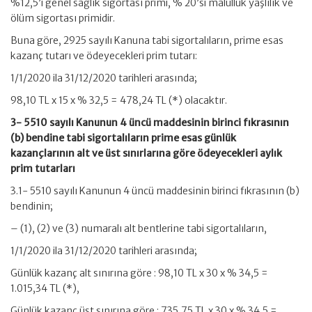
%12,5’i genel sağlık sigortası primi, % 20’si malullük yaşlılık ve
ölüm sigortası primidir.
Buna göre, 2925 sayılı Kanuna tabi sigortalıların, prime esas
kazanç tutarı ve ödeyecekleri prim tutarı:
1/1/2020 ila 31/12/2020 tarihleri arasında;
98,10 TL x 15 x % 32,5 = 478,24 TL (*) olacaktır.
3- 5510 sayılı Kanunun 4 üncü maddesinin birinci fıkrasının
(b) bendine tabi sigortalıların prime esas günlük
kazançlarının alt ve üst sınırlarına göre ödeyecekleri aylık
prim tutarları
3.1- 5510 sayılı Kanunun 4 üncü maddesinin birinci fıkrasının (b)
bendinin;
– (1), (2) ve (3) numaralı alt bentlerine tabi sigortalıların,
1/1/2020 ila 31/12/2020 tarihleri arasında;
Günlük kazanç alt sınırına göre : 98,10 TL x 30 x % 34,5 =
1.015,34 TL (*),
Günlük kazanç üst sınırına göre : 735,75 TL x 30 x % 34,5 =