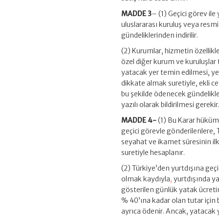
MADDE 3
– (1) Geçici görev il
uluslararası kuruluş veya resm
gündeliklerinden indirilir.
(2) Kurumlar, hizmetin özellikl
özel diğer kurum ve kuruluşlar
yatacak yer temin edilmesi, y
dikkate almak suretiyle, ekli c
bu şekilde ödenecek gündelikler
yazılı olarak bildirilmesi gerekir
MADDE 4-
(1) Bu Karar hüküml
geçici görevle gönderilenlere, 
seyahat ve ikamet süresinin ilk
suretiyle hesaplanır.
(2) Türkiye’den yurtdışına geçi
olmak kaydıyla
,
yurtdışında yat
gösterilen günlük yatak ücretini
% 40’ına kadar olan tutar için
ayrıca ödenir. Ancak, yatacak y