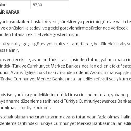
nlar
87,30
AİR KARAR
urtdışında iken başka bir yere, sürekli veya geçici bir görevle ya da t
 ve dönüşleri ile tedavi ve geçici görevlendirme sürelerinde verilecek
nden tutarları ekli cetvelde gösterilmiştir.
ak yurtdışı geçici görev yolculuk ve ikametlerde, her ülkedeki kalış sü
esas alınır.
vans verilecek ise, avansın Türk Lirası cinsinden tutarı, yabancı para c
indeki Türkiye Cumhuriyet Merkez Bankasınca ilan edilen efektif satı
lunur. Avans İlgiliye Türk Lirası cinsinden ödenir. Avansın mahsup işl
i Türkiye Cumhuriyet Merkez Bankasınca ilan edilen efektif satış kum 
iş ise, yurtdışı gündeliklerinin Türk Lirası cinsinden tutarı, yabancı p
 beyanname düzenleme tarihindeki Türkiye Cumhuriyet Merkez Banka
çarpılması suretiyle bulunur.
stahak olunan harcırah tutarının avans tutarından fazla olması halin
zenleme tarihindeki Türkiye Cumhuriyet Merkez Bankasınca ilan edil