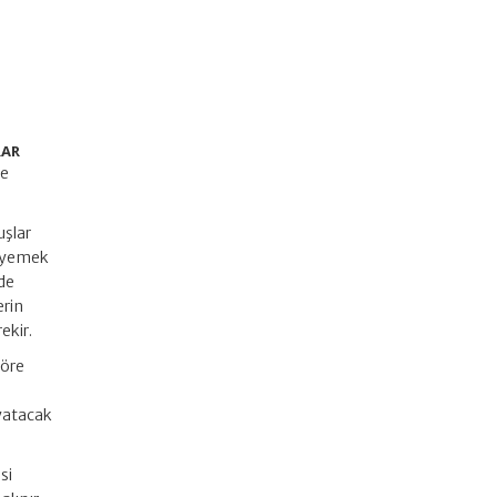
RAR
ve
uşlar
, yemek
lde
erin
ekir.
göre
 yatacak
si