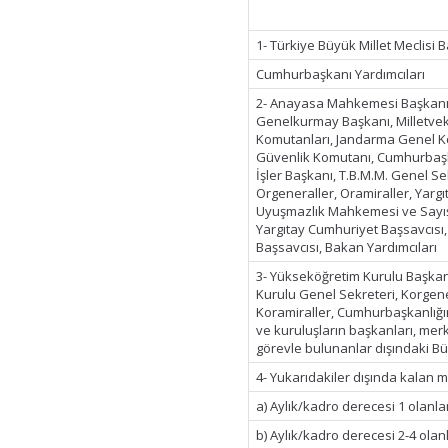
1- Türkiye Büyük Millet Meclisi 
Cumhurbaşkanı Yardımcıları
2- Anayasa Mahkemesi Başkanı,
Genelkurmay Başkanı, Milletveki
Komutanları, Jandarma Genel K
Güvenlik Komutanı, Cumhurbaşka
İşler Başkanı, T.B.M.M. Genel Se
Orgeneraller, Oramiraller, Yargı
Uyuşmazlık Mahkemesi ve Sayış
Yargıtay Cumhuriyet Başsavcısı,
Başsavcısı, Bakan Yardımcıları
3- Yükseköğretim Kurulu Başkanı
Kurulu Genel Sekreteri, Korgen
Koramiraller, Cumhurbaşkanlığı
ve kuruluşların başkanları, mer
görevle bulunanlar dışındaki Bü
4- Yukarıdakiler dışında kalan 
a) Aylık/kadro derecesi 1 olanla
b) Aylık/kadro derecesi 2-4 olan