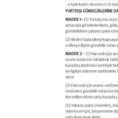
c) Aylık/kadro derecesi 5-15 ola
YURTDIŞI GÜNDELİKLERİNE D
MADDE 1-
(1) Yurtdışma veya y
amacıyla gönderilenlerin, gidiş
gündeliklerin yabancı para cinsi
(2) Birden fazla ülkeyi kapsayac
o ülkeye ilişkin gündelik tutarı 
MADDE 2
– (1) Harcırah için a
avans tutarının tahakkuk tarih
kuruyla çarpılması suretiyle bu
ise ilgiliye ödenme tarihindek
alınır.
(2) Harcırah için avans verilmem
cinsinden gündelik tutarının
ilan edilen döviz satış kuruyla 
(3) Yabancı para cinsinden, mü
olan kısım için, beyanname dü
satış kuru esas alınır.