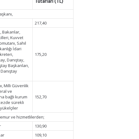
Tutarları (TL)
Başkanı,
217,40
 Bakanlar,
lleri, Kuvvet
omutanı, Sahil
nlığı İdari
kreteri,
175,20
tay, Danıştay,
tay Başkanları,
 Danıştay
, Milli Güvenlik
eral ve
na bağlı kurum
152,70
kezde sürekli
yükelçiler
memur ve hizmetlilerden;
r
130,90
lar
109,10