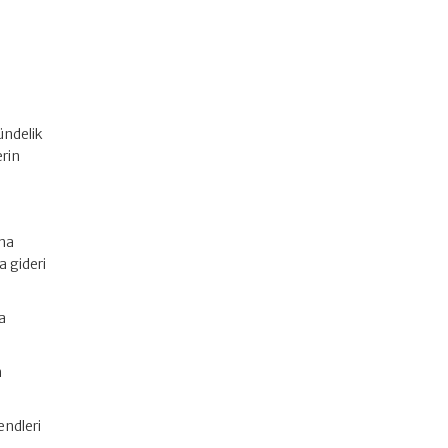
ündelik
erin
ına
a gideri
a
m
endleri