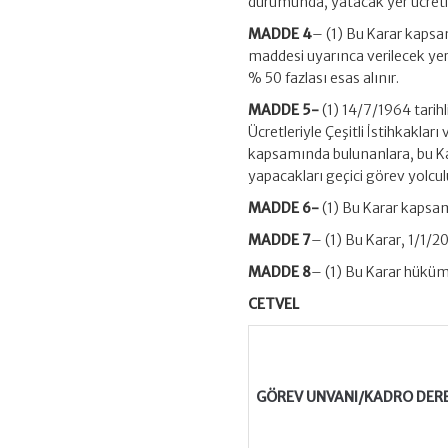
durumunda, yatacak yer ücretin
MADDE 4
– (1) Bu Karar kapsa
maddesi uyarınca verilecek yer 
% 50 fazlası esas alınır.
MADDE 5-
(1) 14/7/1964 tarihl
Ücretleriyle Çeşitli İstihkaklar
kapsamında bulunanlara, bu Ka
yapacakları geçici görev yolculu
MADDE 6-
(1) Bu Karar kapsam
MADDE 7
– (1) Bu Karar, 1/1/2
MADDE 8
– (1) Bu Karar hüküm
CETVEL
GÖREV UNVANI/KADRO DERE