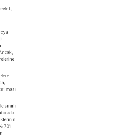
devlet,
 veya
li
ı
 Ancak,
relerine
elere
da,
tırılması
e sınırlı
faturada
iklerinin
% 70’i
an