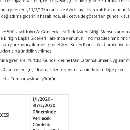
in hesaplanmasında, ekli cetvelde gösterilen gündelik tutarları esas a
mına girenlere, 10/2/1954 tarihli ve 6245 sayılı Harcırah Kanununun 4
değiştirme giderinin hesabında, ekli cetvelde gösterilen gündelik tut
i ve 500 sayılı Kıbrıs’a Gönderilecek Türk Askeri Birliği Mensuplarının 
ı ve Birliğin Başka Giderleri Hakkında Kanunun 1 inci maddesinin birinci 
rara göre ayrıca ikamet gündeliği ve Kuzey Kıbrıs Türk Cumhuriyeti
kları için gündelik verilmez.
ına girenlere, Yurtdışı Gündeliklerine Dair Karar hükümleri uygulanm
020 tarihinden geçerli olmak üzere yayımı tarihinde yürürlüğe girer.
lerini Cumhurbaşkanı yürütür.
1/1/2020-
31/12/2020
Döneminde
CESİ
Verilecek
Gündelik