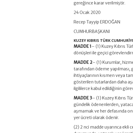
gereğince karar verilmiştir.
24 Ocak 2020
Recep Tayyip ERDOĞAN
CUMHURBAŞKANI
KUZEY KIBRIS TÜRK CUMHURİY
MADDE 1
– (1) Kuzey Kıbrıs Tür
dönüşleri ile geçici görevlendirm
MADDE 2
– (1) Kurumlar, hizme
tarafından ödeme yapılması, g
ihtiyaçlarının kısmen veya tam
gösterilen tutarlardan daha aş
ilgililerce kabul edildiğinin gö
MADDE 3
– (1) Kuzey Kıbrıs T
gündelik ödenenlerden, yatacak 
aşmamak ve her defasında on gü
yer ücreti olarak ödenir.
(2) 2 nci madde uyarınca ekli 