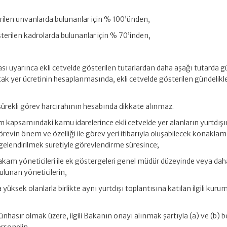
erilen unvanlarda bulunanlar için % 100’ünden,
sterilen kadrolarda bulunanlar için % 70’inden,
ası uyarınca ekli cetvelde gösterilen tutarlardan daha aşağı tutarda g
k yer ücretinin hesaplanmasında, ekli cetvelde gösterilen gündelikl
ürekli görev harcırahının hesabında dikkate alınmaz.
m kapsamındaki kamu idarelerince ekli cetvelde yer alanların yurtdış
revin önem ve özelliği ile görev yeri itibarıyla oluşabilecek konaklam
lgelendirilmek suretiyle görevlendirme süresince;
kam yöneticileri ile ek göstergeleri genel müdür düzeyinde veya dah
ulunan yöneticilerin,
yüksek olanlarla birlikte aynı yurtdışı toplantısına katılan ilgili kuru
münhasır olmak üzere, ilgili Bakanın onayı alınmak şartıyla (a) ve (b) b