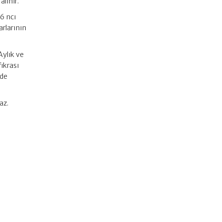
lınır.
6 ncı
arlarının
Aylık ve
fıkrası
nde
az.