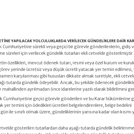
ETİNE YAPILACAK YOLCULUKLARDA VERİLECEK GÜNDELİKLERE DAİR KA
k Cumhuriyetine sürekli veya geçici bir görevle gönderilenlerin, gidiş 
e süreleri için verilecek gündelik tutarları ekli cetvelde gösterilmiştir.
tin özellikleri, mevcut ödenek tutarı, resmi veya özel kurum ve kurul
örev yerinde ücretsiz veya düşük ücretli yatacak yer temin edilmesi
amen karşılanması gibi hususları dikkate almak suretiyle, ekli cetve
ağı tutarda gündelik ödeyebilir. Ancak, bu şekilde ödenecek gündelikl
rev mahallinden ayrılmadan önce idarelerine yazılı olarak bildirilmesi ger
ürk Cumhuriyetine geçici görevle gönderilen ve bu Karar hükümlerine 
yer temini için ödedikleri ücretleri belgelendirenlere, belge bedelini
n ile sınırlı olmak üzere, gündeliklerinin yarısına kadar olan kısmı
cetvelde gösterilen tutarlardan daha aşağı tutarda gündelik belirlenme