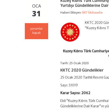
Kuzey Kıbrıs Türk Cumhuriye
Yurtdışı Gündeliklerine Dair
OCA
31
Haberi Ekleyen:
BKT Muhasebe
KKTC 2020 Günd
“Kuzey Kıbns T
Kuzey
yorumlar
Kıbrıs
kapalı
Türk
Cumhuriyeti’ne
Yapılacak
Yolculuklarda
Kuzey Kıbrıs Türk Cumhuriyet
Verilecek
Gündeliklere
Dair
Tarih: 25 Ocak 2020
Karar
KKTC 2020 Gündelikler
ile
Yurtdışı
25 Ocak 2020 Tarihli Resmi Ga
Gündeliklerine
Dair
Sayı:
31019
Karar
(Karar
Karar Sayısı: 2062
Sayısı:
2062)
Ekli “Kuzey Kıbns Türk Cumhuriy
için
Gündeliklerine Dair Karar”ın 