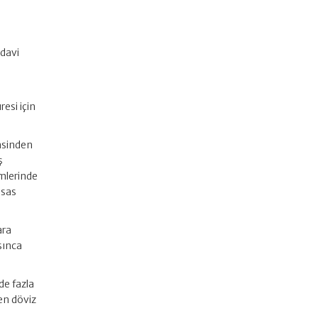
edavi
resi için
insinden
ş
emlerinde
esas
ara
sınca
de fazla
en döviz