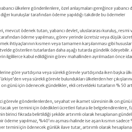
e yabancı ülkelere gönderilenlere, özel anlaşmaları gereğince yabancı 
i diğer kuruluşlar tarafından ödeme yapıldığı takdirde bu ödemeler
eri, mevcut ödenek tutan, yabancı devlet, uluslararası kuruluş, resmi
 tarafından ödeme yapılması, görev yerinde ücretsiz veya düşük ücret
emek ihtiyaçlarının kısmen veya tamamen karşılanması gibi hususlar
etvelde gösterilen tutarlardan daha aşağı tutarda gündelik ödeyebilir.
in ilgililerce kabul edildiğinin görev mahallinden ayrılmadan önce ida
.
erine göre yurtdışına veya sürekli görevle yurtdışında iken başka ülk
Türkiye’den veya sürekli görevle bulundukları ülkelerden her çıkışların
 on günü için ödenecek gündelikler, ekli cetveldeki tutarların % 50 ar
ci görevle gönderilenlerden, seyahat ve ikamet süresinin ilk on günü il
acak yer temini için ödedikleri ücretleri fatura ile belgelendirenlere, 
n birinci fıkrada belirtildiği şekilde artırımlı olarak hesaplanan gündel
 bir ödeme yapılmaz, %40’ını aşması halinde ise aşan kısmın sadece 
er temini için ödenecek günlük ilave tutar, artırımlı olarak hesaplan