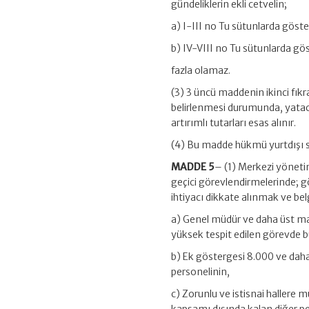
gündeliklerin ekli cetvelin;
a) I-III no Tu sütunlarda göst
b) IV-VIII no Tu sütunlarda gö
fazla olamaz.
(3) 3 üncü maddenin ikinci fıkr
belirlenmesi durumunda, yataca
artırımlı tutarları esas alınır.
(4) Bu madde hükmü yurtdışı s
MADDE 5
– (1) Merkezi yöneti
geçici görevlendirmelerinde; gö
ihtiyacı dikkate alınmak ve be
a) Genel müdür ve daha üst ma
yüksek tespit edilen görevde b
b) Ek göstergesi 8.000 ve daha 
personelinin,
c) Zorunlu ve istisnai hallere 