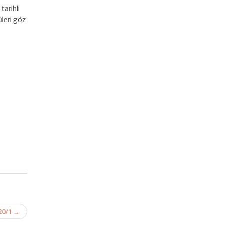
tarihli
leri göz
20/1
→