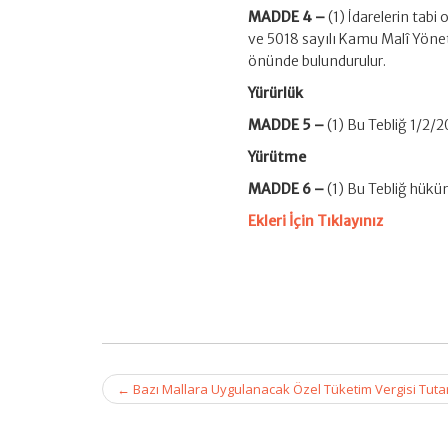
MADDE 4 –
(1) İdarelerin tabi
ve 5018 sayılı Kamu Malî Yöne
önünde bulundurulur.
Yürürlük
MADDE 5 –
(1) Bu Tebliğ 1/2/2
Yürütme
MADDE 6 –
(1) Bu Tebliğ hükü
Ekleri İçin
Tıklayınız
Post
←
Bazı Mallara Uygulanacak Özel Tüketim Vergisi Tutar
navigation