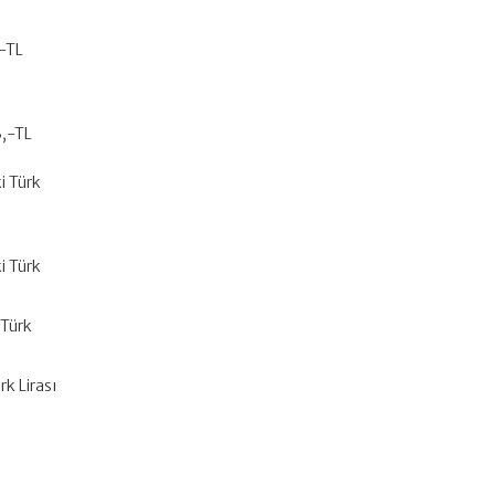
,-TL
3,-TL
)
i Türk
i Türk
 Türk
rk Lirası