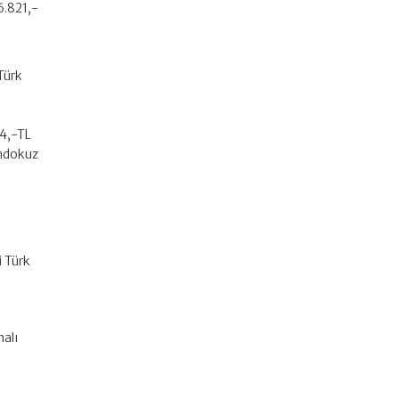
6.821,-
Türk
84,-TL
ondokuz
i Türk
malı