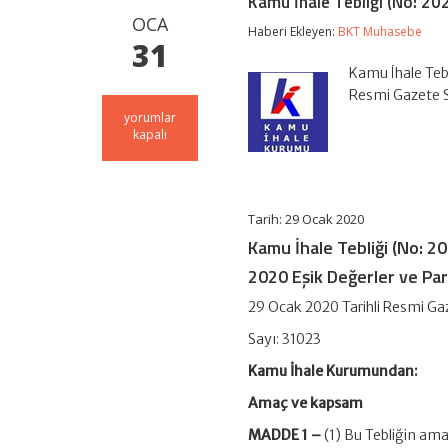
Kamu İhale Tebliği (No: 20
OCA
Haberi Ekleyen:
BKT Muhasebe
31
Kamu İhale Tebl
Resmi Gazete 
Kamu
yorumlar
İhale
kapalı
Tebliği
(No:
2020/1)
için
Tarih: 29 Ocak 2020
Kamu İhale Tebliği (No: 2
2020 Eşik Değerler ve Par
29 Ocak 2020 Tarihli Resmi Ga
Sayı: 31023
Kamu İhale Kurumundan:
Amaç ve kapsam
MADDE 1 –
(1) Bu Tebliğin ama