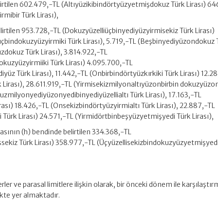
elirtilen 602.479,-TL (Altıyüzikibindörtyüzyetmişdokuz Türk Lirası) 64
rmibir Türk Lirası),
lirtilen 953.728,-TL (Dokuzyüzelliüçbinyediyüzyirmisekiz Türk Lirası)
üçbindokuzyüzyirmiki Türk Lirası), 5.719,-TL (Beşbinyediyüzondokuz 
uzdokuz Türk Lirası), 3.814.922,-TL
uzyüzyirmiiki Türk Lirası) 4.095.700,-TL
z Türk Lirası), 11.442,-TL (Onbirbindörtyüzkırkiki Türk Lirası) 12.2
k Lirası), 28.611.919,-TL (Yirmisekizmilyonaltıyüzonbirbin dokuzyüz
tuzmilyonyediyüzonyedibinyediyüzellialtı Türk Lirası), 17.163,-TL
ası) 18.426,-TL (Onsekizbindörtyüzyirmialtı Türk Lirası), 22.887,-TL
 Türk Lirası) 24.571,-TL (Yirmidörtbinbeşyüzyetmişyedi Türk Lirası),
krasının (h) bendinde belirtilen 334.368,-TL
ekiz Türk Lirası) 358.977,-TL (Üçyüzellisekizbindokuzyüzyetmişyed
rler ve parasal limitlere ilişkin olarak, bir önceki dönem ile karşılaştır
ekte yer almaktadır.