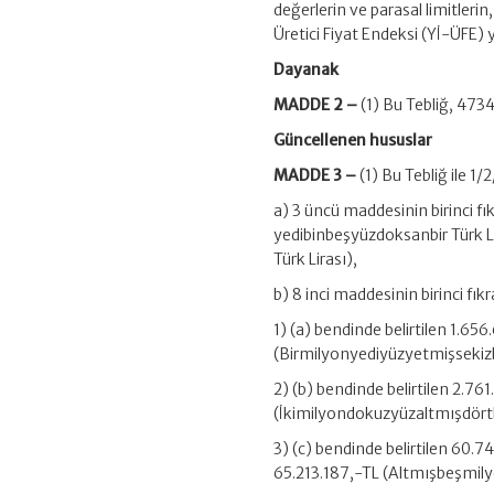
değerlerin ve parasal limitlerin
Üretici Fiyat Endeksi (Yİ-ÜFE) 
Dayanak
MADDE 2 –
(1) Bu Tebliğ, 473
Güncellenen hususlar
MADDE 3 –
(1) Bu Tebliğ ile 1
a) 3 üncü maddesinin birinci fı
yedibinbeşyüzdoksanbir Türk 
Türk Lirası),
b) 8 inci maddesinin birinci fıkr
1) (a) bendinde belirtilen 1.656
(Birmilyonyediyüzyetmişsekizb
2) (b) bendinde belirtilen 2.76
(İkimilyondokuzyüzaltmışdörtb
3) (c) bendinde belirtilen 60.
65.213.187,-TL (Altmışbeşmily