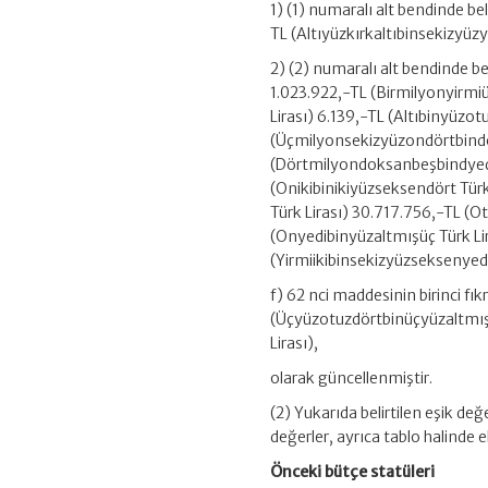
1) (1) numaralı alt bendinde b
TL (Altıyüzkırkaltıbinsekizyüzyi
2) (2) numaralı alt bendinde be
1.023.922,-TL (Birmilyonyirmi
Lirası) 6.139,-TL (Altıbinyüzot
(Üçmilyonsekizyüzondörtbindok
(Dörtmilyondoksanbeşbindyediyü
(Onikibinikiyüzseksendört Tür
Türk Lirası) 30.717.756,-TL (O
(Onyedibinyüzaltmışüç Türk Lir
(Yirmiikibinsekizyüzseksenyedi
f) 62 nci maddesinin birinci fı
(Üçyüzotuzdörtbinüçyüzaltmışs
Lirası),
olarak güncellenmiştir.
(2) Yukarıda belirtilen eşik değe
değerler, ayrıca tablo halinde 
Önceki bütçe statüleri