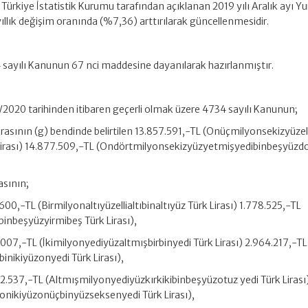
, Türkiye İstatistik Kurumu tarafından açıklanan 2019 yılı Aralık ayı Yur
yıllık değişim oranında (%7,36) arttırılarak güncellenmesidir.
4 sayılı Kanunun 67 nci maddesine dayanılarak hazırlanmıştır.
/2/2020 tarihinden itibaren geçerli olmak üzere 4734 sayılı Kanunun;
krasının (g) bendinde belirtilen 13.857.591,-TL (Onüçmilyonsekizyüzell
Lirası) 14.877.509,-TL (Ondörtmilyonsekizyüzyetmişyedibinbeşyüzd
asının;
.600,-TL (Birmilyonaltıyüzellialtıbinaltıyüz Türk Lirası) 1.778.525,-TL
inbeşyüzyirmibeş Türk Lirası),
1.007,-TL (İkimilyonyediyüzaltmışbirbinyedi Türk Lirası) 2.964.217,-TL
inikiyüzonyedi Türk Lirası),
742.537,-TL (Altmışmilyonyediyüzkırkikibinbeşyüzotuz yedi Türk Lirası
onikiyüzonüçbinyüzseksenyedi Türk Lirası),