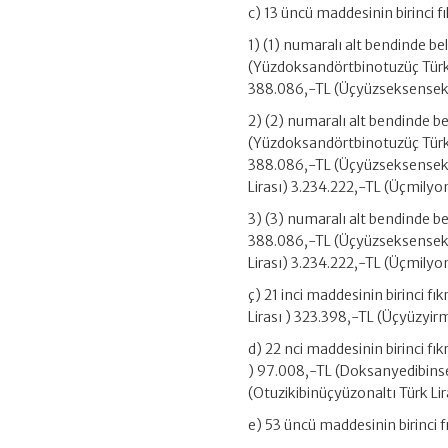
c) 13 üncü maddesinin birinci f
1) (1) numaralı alt bendinde be
(Yüzdoksandörtbinotuzüç Türk L
388.086,-TL (Üçyüzseksensekiz
2) (2) numaralı alt bendinde b
(Yüzdoksandörtbinotuzüç Türk 
388.086,-TL (Üçyüzseksensekiz
Lirası) 3.234.222,-TL (Üçmilyon
3) (3) numaralı alt bendinde be
388.086,-TL (Üçyüzseksensekiz
Lirası) 3.234.222,-TL (Üçmilyon
ç) 21 inci maddesinin birinci fı
Lirası ) 323.398,-TL (Üçyüzyir
d) 22 nci maddesinin birinci fı
) 97.008,-TL (Doksanyedibinseki
(Otuzikibinüçyüzonaltı Türk Lir
e) 53 üncü maddesinin birinci fı