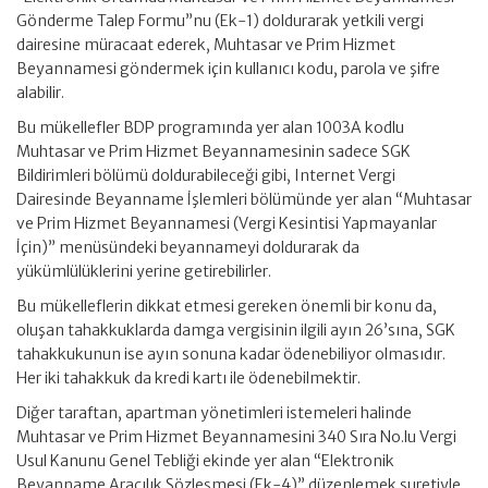
Gönderme Talep Formu”nu (Ek-1) doldurarak yetkili vergi
dairesine müracaat ederek, Muhtasar ve Prim Hizmet
Beyannamesi göndermek için kullanıcı kodu, parola ve şifre
alabilir.
Bu mükellefler BDP programında yer alan 1003A kodlu
Muhtasar ve Prim Hizmet Beyannamesinin sadece SGK
Bildirimleri bölümü doldurabileceği gibi, Internet Vergi
Dairesinde Beyanname İşlemleri bölümünde yer alan “Muhtasar
ve Prim Hizmet Beyannamesi (Vergi Kesintisi Yapmayanlar
İçin)” menüsündeki beyannameyi doldurarak da
yükümlülüklerini yerine getirebilirler.
Bu mükelleflerin dikkat etmesi gereken önemli bir konu da,
oluşan tahakkuklarda damga vergisinin ilgili ayın 26’sına, SGK
tahakkukunun ise ayın sonuna kadar ödenebiliyor olmasıdır.
Her iki tahakkuk da kredi kartı ile ödenebilmektir.
Diğer taraftan, apartman yönetimleri istemeleri halinde
Muhtasar ve Prim Hizmet Beyannamesini 340 Sıra No.lu Vergi
Usul Kanunu Genel Tebliği ekinde yer alan “Elektronik
Beyanname Aracılık Sözleşmesi (Ek-4)” düzenlemek suretiyle