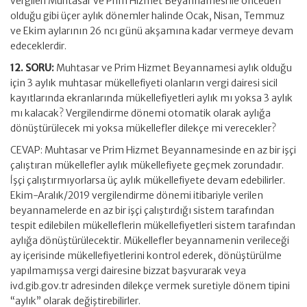
vergileri Muhtasar ve Prim Hizmet Beyannamesi ile önceden
olduğu gibi üçer aylık dönemler halinde Ocak, Nisan, Temmuz
ve Ekim aylarının 26 ncı günü akşamına kadar vermeye devam
edeceklerdir.
12. SORU:
Muhtasar ve Prim Hizmet Beyannamesi aylık olduğu
için 3 aylık muhtasar mükellefiyeti olanların vergi dairesi sicil
kayıtlarında ekranlarında mükellefiyetleri aylık mı yoksa 3 aylık
mı kalacak? Vergilendirme dönemi otomatik olarak aylığa
dönüştürülecek mi yoksa mükellefler dilekçe mi verecekler?
CEVAP: Muhtasar ve Prim Hizmet Beyannamesinde en az bir işçi
çalıştıran mükellefler aylık mükellefiyete geçmek zorundadır.
İşçi çalıştırmıyorlarsa üç aylık mükellefiyete devam edebilirler.
Ekim-Aralık/2019 vergilendirme dönemi itibariyle verilen
beyannamelerde en az bir işçi çalıştırdığı sistem tarafından
tespit edilebilen mükelleflerin mükellefiyetleri sistem tarafından
aylığa dönüştürülecektir. Mükellefler beyannamenin verileceği
ay içerisinde mükellefiyetlerini kontrol ederek, dönüştürülme
yapılmamışsa vergi dairesine bizzat başvurarak veya
ivd.gib.gov.tr adresinden dilekçe vermek suretiyle dönem tipini
“aylık” olarak değiştirebilirler.