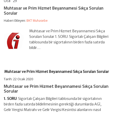
Oca
29
Muhtasar
yorumlar kapalı
ve
Muhtasar ve Prim Hizmet Beyannamesi Sıkça Sorulan
Prim
Sorular
Hizmet
Beyannamesi
Haberi Ekleyen:
BKT Muhasebe
Sıkça
Sorulan
Sorular
Muhtasar ve Prim Hizmet Beyannamesi Sıkça
için
Sorulan Sorular 1. SORU: Sigortalı Çalışan Bilgileri
tablosunda bir sigortalının birden fazla satırda
bildir…
Muhtasar ve Prim Hizmet Beyannamesi Sıkça Sorulan Sorular
Tarih: 22 Ocak 2020
Muhtasar ve Prim Hizmet Beyannamesi Sıkça Sorulan
Sorular
1. SORU
: Sigortalı Çalışan Bilgileri tablosunda bir sigortalının
birden fazla satırda bildirilmesinin gerektiği durumlarda AGİ,
Gelir Vergisi Matrahı ve Gelir Vergisi Kesintisi alanlarını nasıl