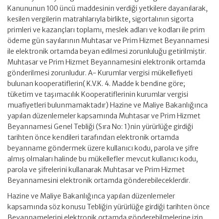
Kanununun 100 üncü maddesinin verdiği yetkilere dayanılarak,
kesilen vergilerin matrahlarıyla birlikte, sigortalının sigorta
primleri ve kazançları toplamı, meslek adları ve kodları ile prim
ödeme gün sayılarının Muhtasar ve Prim Hizmet Beyannamesi
ile elektronik ortamda beyan edilmesi zorunluluğu getirilmiştir.
Muhtasar ve Prim Hizmet Beyannamesini elektronik ortamda
gönderilmesi zorunludur. A- Kurumlar vergisi mükellefiyeti
bulunan kooperatiflerin( K.V.K. 4. Madde k bendine göre;
tüketim ve taşımacılık Kooperatiflerinin kurumlar vergisi
muafiyetleri bulunmamaktadır) Hazine ve Maliye Bakanlığınca
yapılan düzenlemeler kapsamında Muhtasar ve Prim Hizmet
Beyannamesi Genel Tebliği (Sıra No: 1)nin yürürlüğe girdiği
tarihten önce kendileri tarafından elektronik ortamda
beyanname göndermek üzere kullanıcı kodu, parola ve şifre
almış olmaları halinde bu mükellefler mevcut kullanıcı kodu,
parola ve şifrelerini kullanarak Muhtasar ve Prim Hizmet
Beyannamesini elektronik ortamda gönderebileceklerdir.
Hazine ve Maliye Bakanlığınca yapılan düzenlemeler
kapsamında söz konusu Tebliğin yürürlüğe girdiği tarihten önce
Beyannamelerini elektronik ortamda gönderebilmelerine izin