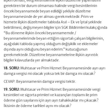
ilişkin olması, vergi kesintilerine ilişkin düzeltme yapılmasını
gerektiren bir durum olmaması halinde vergi kesintilerinin
önceki beyannamede beyan edildiği şekliyle düzeltme
beyannamesinde de yer alması gerekmektedir. Prim ve
hizmete ilişkin düzeltmeler tabloda Asıl – Ek ve İptal şeklinde
belirtilmesi, değişmeyen bilgiler için SGK Bildirimleri kulakçığında
“Bu döneme ilişkin önceki beyannamemde /
beyannamelerimde beyan ettiğim sigortalı çalışan bilgilerinin,
aşağıdaki tabloda yapmış olduğum değişiklik ve eklemeler
dışında aynı olduğunu beyan ederim.” kutucuğunun
gerekmektedir. Düzeltme beyannamelerine ilişkin ayrıntılı
bilgiler kılavuzlarda yer almaktadır.
18. SORU:
Muhtasar ve Prim Hizmet Beyannamesinde ayrı ayrı
damga vergisi mi olacak yoksa tek bir damga mı olacak?
CEVAP: Beyannamenin damga vergisi tektir.
19. SORU:
Muhtasar ve Prim Hizmet Beyannamesinde vergi
kesintileri ve sigorta primleri ve kazançları toplamı ile prim
ödeme gün sayılarını için ayrı ayrı tahakkuklar mı çıkacak?
İkisinin de ödeme tarihleri aynı mı olacak?