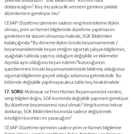
şeklinde doldurdum “SGK Bildirimleri” kısmını nasıl
dolduracağım? Boş mu yoksa ilk vermem gereken şekilde
düzenlemem gerekiyor mu?
CEVAP: Düzeltme işleminin sadece vergi kesintilerine ilişkin
olması, prim ve hizmet bilgilerinde düzeltme yapılmasını
gerektiren bir durum olmaması halinde, SGK Bildirimleri
kulakçığında “Bu döneme ilişkin önceki beyannamemde /
beyannamelerimde beyan ettiğim sigortalı çalışan bilgilerinin,
aşağıdaki tabloda yapmış olduğum değişiklik ve eklemeler
dışında aynı olduğunu beyan ederim.”kutucuğunun
işaretlenmesi önceki beyannamelerinizde bildirmiş olduğunuz
sigortalı bilgilerinin geçerli olduğu anlamına gelmektedir. Bu
bölümde değişiklik yapılmayacaksa tablo boş bırakılmalıdır.
17. SORU:
Muhtasar ve Prim Hizmet Beyannamesini verdim,
vergi bilgileri doğru, SGK kısmında değişiklik yapmam gerekiyor.
Bu düzeltme beyannamesi nasıl olmalı? Vergi kısmını tekrar
doldurup, SGK Bildirimleri kısmında sadece değiştirmek
istediğim kısımları mı yazacağım?
CEVAP: Düzeltme işleminin sadece prim ve hizmet bilgilerine