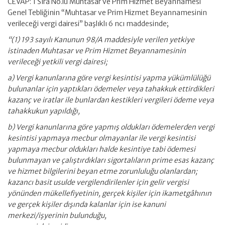
CEVAP: 1 Sıra No.lu Muhtasar ve Prim Hizmet Beyannamesi
Genel Tebliğinin “Muhtasar ve Prim Hizmet Beyannamesinin
verileceği vergi dairesi” başlıklı 6 ncı maddesinde;
“(1) 193 sayılı Kanunun 98/A maddesiyle verilen yetkiye
istinaden Muhtasar ve Prim Hizmet Beyannamesinin
verileceği yetkili vergi dairesi;
a) Vergi kanunlarına göre vergi kesintisi yapma yükümlülüğü
bulunanlar için yaptıkları ödemeler veya tahakkuk ettirdikleri
kazanç ve iratlar ile bunlardan kestikleri vergileri ödeme veya
tahakkukun yapıldığı,
b) Vergi kanunlarına göre yapmış oldukları ödemelerden vergi
kesintisi yapmaya mecbur olmayanlar ile vergi kesintisi
yapmaya mecbur oldukları halde kesintiye tabi ödemesi
bulunmayan ve çalıştırdıkları sigortalıların prime esas kazanç
ve hizmet bilgilerini beyan etme zorunluluğu olanlardan;
kazancı basit usulde vergilendirilenler için gelir vergisi
yönünden mükellefiyetinin, gerçek kişiler için ikametgâhının
ve gerçek kişiler dışında kalanlar için ise kanuni
merkezi/işyerinin bulunduğu,