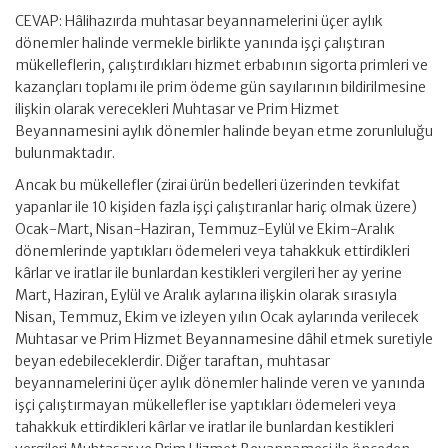
CEVAP: Hâlihazırda muhtasar beyannamelerini üçer aylık
dönemler halinde vermekle birlikte yanında işçi çalıştıran
mükelleflerin, çalıştırdıkları hizmet erbabının sigorta primleri ve
kazançları toplamı ile prim ödeme gün sayılarının bildirilmesine
ilişkin olarak verecekleri Muhtasar ve Prim Hizmet
Beyannamesini aylık dönemler halinde beyan etme zorunluluğu
bulunmaktadır.
Ancak bu mükellefler (zirai ürün bedelleri üzerinden tevkifat
yapanlar ile 10 kişiden fazla işçi çalıştıranlar hariç olmak üzere)
Ocak-Mart, Nisan-Haziran, Temmuz-Eylül ve Ekim-Aralık
dönemlerinde yaptıkları ödemeleri veya tahakkuk ettirdikleri
kârlar ve iratlar ile bunlardan kestikleri vergileri her ay yerine
Mart, Haziran, Eylül ve Aralık aylarına ilişkin olarak sırasıyla
Nisan, Temmuz, Ekim ve izleyen yılın Ocak aylarında verilecek
Muhtasar ve Prim Hizmet Beyannamesine dâhil etmek suretiyle
beyan edebileceklerdir. Diğer taraftan, muhtasar
beyannamelerini üçer aylık dönemler halinde veren ve yanında
işçi çalıştırmayan mükellefler ise yaptıkları ödemeleri veya
tahakkuk ettirdikleri kârlar ve iratlar ile bunlardan kestikleri