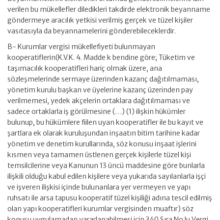
verilen bu mükellefler diledikleri takdirde elektronik beyanname
göndermeye aracılık yetkisi verilmiş gerçek ve tüzel kişiler
vasıtasıyla da beyannamelerini gönderebileceklerdir.
B- Kurumlar vergisi mükellefiyeti bulunmayan
kooperatiflerin(K.V.K. 4. Madde k bendine göre; Tüketim ve
taşımacılık kooperatifleri hariç olmak üzere, ana
sözleşmelerinde sermaye üzerinden kazanç dağıtılmaması,
yönetim kurulu başkan ve üyelerine kazanç üzerinden pay
verilmemesi, yedek akçelerin ortaklara dağıtılmaması ve
sadece ortaklarla iş görülmesine (…) (1) ilişkin hükümler
bulunup, bu hükümlere fiilen uyan kooperatifler ile bu kayıt ve
şartlara ek olarak kuruluşundan inşaatın bitim tarihine kadar
yönetim ve denetim kurullarında, söz konusu inşaat işlerini
kısmen veya tamamen üstlenen gerçek kişilerle tüzel kişi
temsilcilerine veya Kanunun 13 üncü maddesine göre bunlarla
ilişkili olduğu kabul edilen kişilere veya yukarıda sayılanlarla işçi
ve işveren ilişkisi içinde bulunanlara yer vermeyen ve yapı
ruhsatı ile arsa tapusu kooperatif tüzel kişiliği adına tescil edilmiş
olan yapı kooperatifleri kurumlar vergisinden muaftır) söz
konusu uygulamadan yararlanabilmesi için 340 Sıra No.lu Vergi