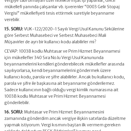
vergiye tabi olmayan özel nitelikte inşat işi yapanlar, GMSİ
mükellefi yanında çalışanlar vb. işverenler “0003 Gelir Stopaj
Vergisi” mükellefiyeti tesis ettirmek suretiyle beyanname
verebilir.
15. SORU:
VUK-122/2020-1 Sayılı Vergi Usul Kanunu Sirkülerine
göre Serbest Muhasebeci ve Serbest Muhasebeci Mali
Müşavirler de ayrı bir kullanıcı kodu alabilirler mi?
CEVAP: 1003B kodlu Muhtasar ve Prim Hizmet Beyannamesi
için mükellefler 340 Sıra No.lu Vergi Usul Kanununda
beyannamelerini kendileri gönderebilecek mükellefler arasında
sayılıyorlarsa, kendi beyannamelerini göndermek üzere
kullanıcı kodu, parola ve şifre alabilirler. Ancak bu kullanıcı kodu,
parola ve şifre ile başkasına ait beyanname gönderilemez.
Sadece kullanıcının bağlı olduğu vergi kimlik numarasına ait
1003B kodlu Muhtasar ve Prim Hizmet Beyannamesi
gönderilebilir.
16. SORU:
Muhtasar ve Prim Hizmet Beyannamesini
zamanında gönderdim ancak vergiye ilişkin satırlarda düzeltme
yapmak istiyorum. Vergi kısmını baştan ilk vermem gereken