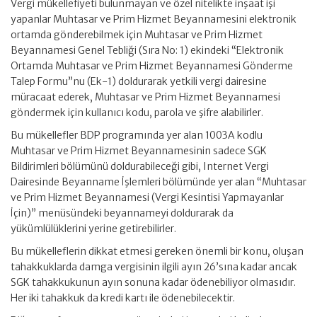
Vergi mükellefiyeti bulunmayan ve özel nitelikte inşaat işi
yapanlar Muhtasar ve Prim Hizmet Beyannamesini elektronik
ortamda gönderebilmek için Muhtasar ve Prim Hizmet
Beyannamesi Genel Tebliği (Sıra No: 1) ekindeki “Elektronik
Ortamda Muhtasar ve Prim Hizmet Beyannamesi Gönderme
Talep Formu”nu (Ek-1) doldurarak yetkili vergi dairesine
müracaat ederek, Muhtasar ve Prim Hizmet Beyannamesi
göndermek için kullanıcı kodu, parola ve şifre alabilirler.
Bu mükellefler BDP programında yer alan 1003A kodlu
Muhtasar ve Prim Hizmet Beyannamesinin sadece SGK
Bildirimleri bölümünü doldurabileceği gibi, Internet Vergi
Dairesinde Beyanname İşlemleri bölümünde yer alan “Muhtasar
ve Prim Hizmet Beyannamesi (Vergi Kesintisi Yapmayanlar
İçin)” menüsündeki beyannameyi doldurarak da
yükümlülüklerini yerine getirebilirler.
Bu mükelleflerin dikkat etmesi gereken önemli bir konu, oluşan
tahakkuklarda damga vergisinin ilgili ayın 26’sına kadar ancak
SGK tahakkukunun ayın sonuna kadar ödenebiliyor olmasıdır.
Her iki tahakkuk da kredi kartı ile ödenebilecektir.