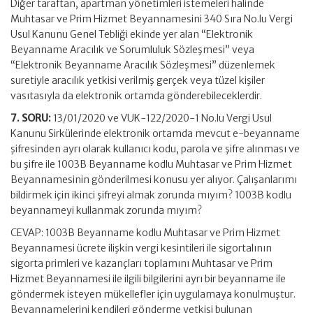
Diğer taraftan, apartman yönetimleri istemeleri halinde
Muhtasar ve Prim Hizmet Beyannamesini 340 Sıra No.lu Vergi
Usul Kanunu Genel Tebliği ekinde yer alan “Elektronik
Beyanname Aracılık ve Sorumluluk Sözleşmesi” veya
“Elektronik Beyanname Aracılık Sözleşmesi” düzenlemek
suretiyle aracılık yetkisi verilmiş gerçek veya tüzel kişiler
vasıtasıyla da elektronik ortamda gönderebileceklerdir.
7. SORU:
13/01/2020 ve VUK-122/2020-1 No.lu Vergi Usul
Kanunu Sirkülerinde elektronik ortamda mevcut e-beyanname
şifresinden ayrı olarak kullanıcı kodu, parola ve şifre alınması ve
bu şifre ile 1003B Beyanname kodlu Muhtasar ve Prim Hizmet
Beyannamesinin gönderilmesi konusu yer alıyor. Çalışanlarımı
bildirmek için ikinci şifreyi almak zorunda mıyım? 1003B kodlu
beyannameyi kullanmak zorunda mıyım?
CEVAP: 1003B Beyanname kodlu Muhtasar ve Prim Hizmet
Beyannamesi ücrete ilişkin vergi kesintileri ile sigortalının
sigorta primleri ve kazançları toplamını Muhtasar ve Prim
Hizmet Beyannamesi ile ilgili bilgilerini ayrı bir beyanname ile
göndermek isteyen mükellefler için uygulamaya konulmuştur.
Beyannamelerini kendileri gönderme yetkisi bulunan