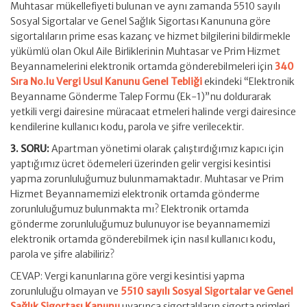
Muhtasar mükellefiyeti bulunan ve aynı zamanda 5510 sayılı
Sosyal Sigortalar ve Genel Sağlık Sigortası Kanununa göre
sigortalıların prime esas kazanç ve hizmet bilgilerini bildirmekle
yükümlü olan Okul Aile Birliklerinin Muhtasar ve Prim Hizmet
Beyannamelerini elektronik ortamda gönderebilmeleri için
340
Sıra No.lu Vergi Usul Kanunu Genel Tebliği
ekindeki “Elektronik
Beyanname Gönderme Talep Formu (Ek-1)”nu doldurarak
yetkili vergi dairesine müracaat etmeleri halinde vergi dairesince
kendilerine kullanıcı kodu, parola ve şifre verilecektir.
3. SORU:
Apartman yönetimi olarak çalıştırdığımız kapıcı için
yaptığımız ücret ödemeleri üzerinden gelir vergisi kesintisi
yapma zorunluluğumuz bulunmamaktadır. Muhtasar ve Prim
Hizmet Beyannamemizi elektronik ortamda gönderme
zorunluluğumuz bulunmakta mı? Elektronik ortamda
gönderme zorunluluğumuz bulunuyor ise beyannamemizi
elektronik ortamda gönderebilmek için nasıl kullanıcı kodu,
parola ve şifre alabiliriz?
CEVAP: Vergi kanunlarına göre vergi kesintisi yapma
zorunluluğu olmayan ve
5510 sayılı Sosyal Sigortalar ve Genel
Sağlık Sigortası Kanunu
uyarınca sigortalıların sigorta primleri