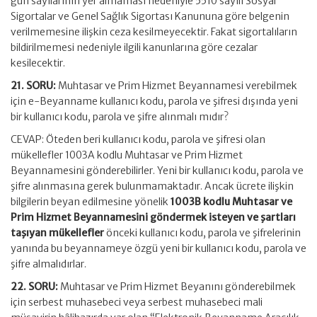
gün sayılarının yer almaması nedeniyle 5510 sayılı Sosyal
Sigortalar ve Genel Sağlık Sigortası Kanununa göre belgenin
verilmemesine ilişkin ceza kesilmeyecektir. Fakat sigortalıların
bildirilmemesi nedeniyle ilgili kanunlarına göre cezalar
kesilecektir.
21. SORU:
Muhtasar ve Prim Hizmet Beyannamesi verebilmek
için e-Beyanname kullanıcı kodu, parola ve şifresi dışında yeni
bir kullanıcı kodu, parola ve şifre alınmalı mıdır?
CEVAP: Öteden beri kullanıcı kodu, parola ve şifresi olan
mükellefler 1003A kodlu Muhtasar ve Prim Hizmet
Beyannamesini gönderebilirler. Yeni bir kullanıcı kodu, parola ve
şifre alınmasına gerek bulunmamaktadır. Ancak ücrete ilişkin
bilgilerin beyan edilmesine yönelik
1003B kodlu Muhtasar ve
Prim Hizmet Beyannamesini göndermek isteyen ve şartları
taşıyan mükellefler
önceki kullanıcı kodu, parola ve şifrelerinin
yanında bu beyannameye özgü yeni bir kullanıcı kodu, parola ve
şifre almalıdırlar.
22. SORU:
Muhtasar ve Prim Hizmet Beyanını gönderebilmek
için serbest muhasebeci veya serbest muhasebeci mali