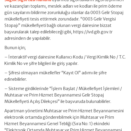
ve kazançları toplamı, meslek adları ve kodları ile prim ödeme
gün sayılarını bildirme zorunluluğu olanlar da 0003 Gelir Stopaj
mükellefiyeti tesis ettirmek zorundadır. “0003 Gelir Vergisi
Stopajı” mükellefiyeti bağlı olunan vergi dairesine bizzat
başvurularak talep edilebileceği gibi, https://ivd.gib.gov.tr
adresinden de yapılabilir.
Bunun için;
– İnteraktif vergi dairesine Kullanıcı Kodu / Vergi Kimlik No / T.C.
Kimlik No ve şifre bilgileri ile giriş yapılır.
– Şifresi olmayan mükellefler “Kayıt Ol” adımı ile şifre
edinebilirler.
– Sisteme girdiklerinde “İşlem Başlat / Mükellefiyet İşlemleri /
Muhtasar ve Prim Hizmet Beyannamesi Gelir Stopaj
Mükellefiyeti Açılış Dilekçesi” ile başvuruda bulunabilirler.
Apartman yönetimi Muhtasar ve Prim Hizmet Beyannamesini
elektronik ortamda gönderebilmek için Muhtasar ve Prim
Hizmet Beyannamesi Genel Tebliği (Sıra No: 1) ekindeki
“Elektronik Ortamda Muhtasar ve Prim Hizmet Beyannamesi