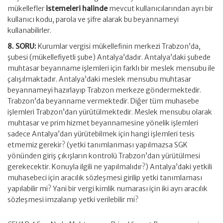
mükellefler
istemeleri halinde
mevcut kullanıcılarından ayrı bir
kullanıcı kodu, parola ve şifre alarak bu beyannameyi
kullanabilirler.
8. SORU:
Kurumlar vergisi mükellefinin merkezi Trabzon’da,
şubesi (mükellefiyetli şube) Antalya’dadır. Antalya’daki şubede
muhtasar beyanname işlemleri için farklı bir meslek mensubu ile
çalışılmaktadır. Antalya’daki meslek mensubu muhtasar
beyannameyi hazırlayıp Trabzon merkeze göndermektedir.
Trabzon’da beyanname vermektedir. Diğer tüm muhasebe
işlemleri Trabzon’dan yürütülmektedir. Meslek mensubu olarak
muhtasar ve prim hizmet beyannamesine yönelik işlemleri
sadece Antalya’dan yürütebilmek için hangi işlemleri tesis
etmemiz gerekir? (yetki tanımlanması yapılmazsa SGK
yönünden giriş çıkışların kontrolü Trabzon’dan yürütülmesi
gerekecektir. Konuyla ilgili ne yapılmalıdır?) Antalya’daki yetkili
muhasebeci için aracılık sözleşmesi girilip yetki tanımlaması
yapılabilir mi? Yani bir vergi kimlik numarası için iki ayrı aracılık
sözleşmesi imzalanıp yetki verilebilir mi?