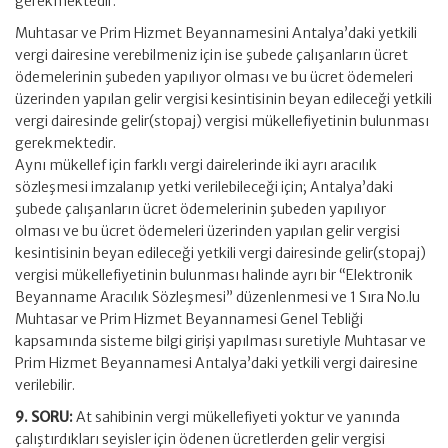
gerekmektedir.
Muhtasar ve Prim Hizmet Beyannamesini Antalya’daki yetkili
vergi dairesine verebilmeniz için ise şubede çalışanların ücret
ödemelerinin şubeden yapılıyor olması ve bu ücret ödemeleri
üzerinden yapılan gelir vergisi kesintisinin beyan edileceği yetkili
vergi dairesinde gelir(stopaj) vergisi mükellefiyetinin bulunması
gerekmektedir.
Aynı mükellef için farklı vergi dairelerinde iki ayrı aracılık
sözleşmesi imzalanıp yetki verilebileceği için; Antalya’daki
şubede çalışanların ücret ödemelerinin şubeden yapılıyor
olması ve bu ücret ödemeleri üzerinden yapılan gelir vergisi
kesintisinin beyan edileceği yetkili vergi dairesinde gelir(stopaj)
vergisi mükellefiyetinin bulunması halinde ayrı bir “Elektronik
Beyanname Aracılık Sözleşmesi” düzenlenmesi ve 1 Sıra No.lu
Muhtasar ve Prim Hizmet Beyannamesi Genel Tebliği
kapsamında sisteme bilgi girişi yapılması suretiyle Muhtasar ve
Prim Hizmet Beyannamesi Antalya’daki yetkili vergi dairesine
verilebilir.
9. SORU:
At sahibinin vergi mükellefiyeti yoktur ve yanında
çalıştırdıkları seyisler için ödenen ücretlerden gelir vergisi