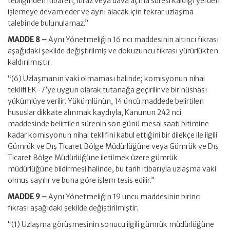
tebliğinden itibaren, itiraz veya dava açma süresi kaldığı yerden
işlemeye devam eder ve aynı alacak için tekrar uzlaşma
talebinde bulunulamaz.”
MADDE 8 –
Aynı Yönetmeliğin 16 ncı maddesinin altıncı fıkrası
aşağıdaki şekilde değiştirilmiş ve dokuzuncu fıkrası yürürlükten
kaldırılmıştır.
“(6) Uzlaşmanın vaki olmaması halinde; komisyonun nihai
teklifi EK-7’ye uygun olarak tutanağa geçirilir ve bir nüshası
yükümlüye verilir. Yükümlünün, 14 üncü maddede belirtilen
hususlar dikkate alınmak kaydıyla, Kanunun 242 nci
maddesinde belirtilen sürenin son günü mesai saati bitimine
kadar komisyonun nihai teklifini kabul ettiğini bir dilekçe ile ilgili
Gümrük ve Dış Ticaret Bölge Müdürlüğüne veya Gümrük ve Dış
Ticaret Bölge Müdürlüğüne iletilmek üzere gümrük
müdürlüğüne bildirmesi halinde, bu tarih itibarıyla uzlaşma vaki
olmuş sayılır ve buna göre işlem tesis edilir.”
MADDE 9 –
Aynı Yönetmeliğin 19 uncu maddesinin birinci
fıkrası aşağıdaki şekilde değiştirilmiştir.
“(1) Uzlaşma görüşmesinin sonucu ilgili gümrük müdürlüğüne