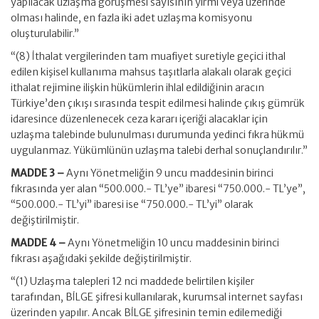
yapılacak uzlaşma görüşmesi sayısının yirmi veya üzerinde
olması halinde, en fazla iki adet uzlaşma komisyonu
oluşturulabilir.”
“(8) İthalat vergilerinden tam muafiyet suretiyle geçici ithal
edilen kişisel kullanıma mahsus taşıtlarla alakalı olarak geçici
ithalat rejimine ilişkin hükümlerin ihlal edildiğinin aracın
Türkiye’den çıkışı sırasında tespit edilmesi halinde çıkış gümrük
idaresince düzenlenecek ceza kararı içeriği alacaklar için
uzlaşma talebinde bulunulması durumunda yedinci fıkra hükmü
uygulanmaz. Yükümlünün uzlaşma talebi derhal sonuçlandırılır.”
MADDE 3 –
Aynı Yönetmeliğin 9 uncu maddesinin birinci
fıkrasında yer alan “500.000.- TL’ye” ibaresi “750.000.- TL’ye”,
“500.000.- TL’yi” ibaresi ise “750.000.- TL’yi” olarak
değiştirilmiştir.
MADDE 4 –
Aynı Yönetmeliğin 10 uncu maddesinin birinci
fıkrası aşağıdaki şekilde değiştirilmiştir.
“(1) Uzlaşma talepleri 12 nci maddede belirtilen kişiler
tarafından, BİLGE şifresi kullanılarak, kurumsal internet sayfası
üzerinden yapılır. Ancak BİLGE şifresinin temin edilemediği