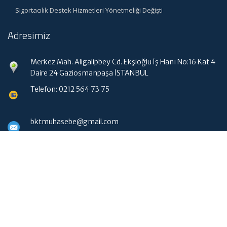
Sigortacılık Destek Hizmetleri Yönetmeliği Değişti
Adresimiz
Merkez Mah. Aligalipbey Cd. Ekşioğlu İş Hanı No:16 Kat 4
Daire 24 Gaziosmanpaşa İSTANBUL
Telefon: 0212 564 73 75
bktmuhasebe@gmail.com
Hızlı Menü
Ana Sayfa
Hakkımızda
Hizmetlerimiz
Güncel Mevzuat
WebMail Erişim
İletişim