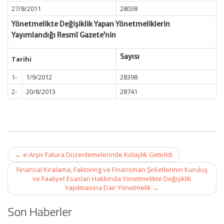
27/8/2011
28038
Yönetmelikte Değişiklik Yapan Yönetmeliklerin
Yayımlandığı Resmî Gazete’nin
Sayısı
Tarihi
1-
1/9/2012
28398
2-
20/8/2013
28741
Post
←
e-Arşiv Fatura Düzenlemelerinde Kolaylık Getirildi
navigation
Finansal Kiralama, Faktoring ve Finansman Şirketlerinin Kuruluş
ve Faaliyet Esasları Hakkında Yönetmelikte Değişiklik
Yapılmasına Dair Yönetmelik
→
Son Haberler