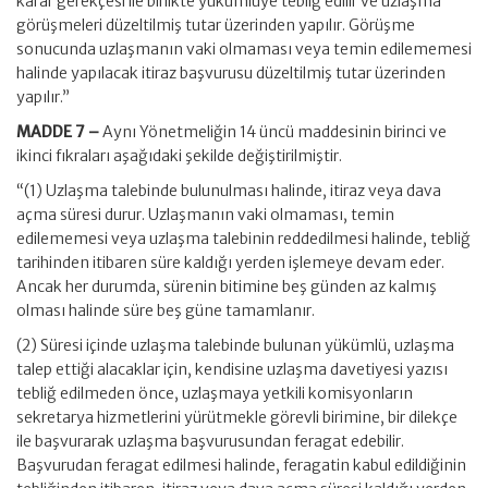
karar gerekçesi ile birlikte yükümlüye tebliğ edilir ve uzlaşma
görüşmeleri düzeltilmiş tutar üzerinden yapılır. Görüşme
sonucunda uzlaşmanın vaki olmaması veya temin edilememesi
halinde yapılacak itiraz başvurusu düzeltilmiş tutar üzerinden
yapılır.”
MADDE 7 –
Aynı Yönetmeliğin 14 üncü maddesinin birinci ve
ikinci fıkraları aşağıdaki şekilde değiştirilmiştir.
“(1) Uzlaşma talebinde bulunulması halinde, itiraz veya dava
açma süresi durur. Uzlaşmanın vaki olmaması, temin
edilememesi veya uzlaşma talebinin reddedilmesi halinde, tebliğ
tarihinden itibaren süre kaldığı yerden işlemeye devam eder.
Ancak her durumda, sürenin bitimine beş günden az kalmış
olması halinde süre beş güne tamamlanır.
(2) Süresi içinde uzlaşma talebinde bulunan yükümlü, uzlaşma
talep ettiği alacaklar için, kendisine uzlaşma davetiyesi yazısı
tebliğ edilmeden önce, uzlaşmaya yetkili komisyonların
sekretarya hizmetlerini yürütmekle görevli birimine, bir dilekçe
ile başvurarak uzlaşma başvurusundan feragat edebilir.
Başvurudan feragat edilmesi halinde, feragatin kabul edildiğinin