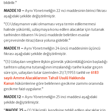
bildirilir.”
MADDE 10 –
Aynı Yönetmeliğin 22 nci maddesinin birinci fıkrası
aşağıdaki şekilde değiştirilmiştir.
“(1) Uzlaşmanın vaki olmaması veya temin edilememesi
halinde yükümlü, uzlaşmaya konu edilen alacaklar için tutanak
tarihinden itibaren 14 üncü maddede belirtilen esaslar
çerçevesinde itiraz/dava yoluna gidebilir.”
MADDE 11 –
Aynı Yönetmeliğin 24 üncü maddesinin üçüncü
fıkrası aşağıdaki şekilde değiştirilmiştir.
“(3) Uzlaşılan vergilere ilişkin gümrük yükümlülüğünün başladığı
tarihten uzlaşma tutanağının imzalandığı tarihe kadar geçen
süre için, uzlaşılan tutar üzerinden 21/7/1953 tarihli ve
6183
sayılı Amme Alacaklarının Tahsil Usulü Hakkında
Kanun
hükümlerine göre belirlenen gecikme zammı oranında
gecikme faizi uygulanır.”
MADDE 12 –
Aynı Yönetmeliğin 25 inci maddesi aşağıdaki
şekilde değiştirilmiştir.
“
MADDE 25 –
(1) Yükümlü, kendisine tebliğ edilen alacaklar için