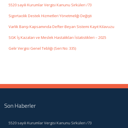
5520 sayılı Kurumlar Vergisi Kanunu Sirküleri /73
Sigortacılık Destek Hizmetleri Yönetmeliği Değişti
Varlık Barışı Kapsamında Defter-Beyan Sistemi Kayıt Kılavuzu
SGK İş Kazaları ve Meslek Hastalıkları İstatistikleri – 2025
Gelir Vergisi Genel Tebliği (Seri No: 335)
Son Haberler
5520 sayılı Kurumlar Vergisi Kanunu Sirküleri /73