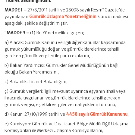
Ticaret Bakanlığından:
MADDE 1 –
27/8/2011 tarihli ve 28038 sayılı Resmî Gazete’de
yayımlanan
Gümrük Uzlaşma Yönetmeliğinin
3 üncü maddesi
aşağıdaki şekilde değiştirilmiştir.
“
MADDE 3 –
(1) Bu Yönetmelikte geçen;
a) Alacak: Gümrük Kanunu ve ilgili diğer kanunlar kapsamında
gümrük yükümlülüğü doğan ve gümrük idarelerince tahsili
gereken gümrük vergileri ile para cezalarını,
b) Bakan Yardımcısı: Gümrükler Genel Müdürlüğünün bağlı
olduğu Bakan Yardımcısını,
c) Bakanlık: Ticaret Bakanlığını,
ç) Gümrük vergileri: İlgili mevzuat uyarınca eşyanın ithali veya
ihracında uygulanan ve gümrük idarelerince tahsili gereken
gümrük vergisi, eş etkili vergiler ve mali yüklerin tümünü,
d) Kanun: 27/10/1999 tarihli ve
4458 sayılı Gümrük Kanununu
,
e) Komisyon: Gümrük ve Dış Ticaret Bölge Müdürlüğü Uzlaşma
Komisyonları ile Merkezi Uzlaşma Komisyonlarını,