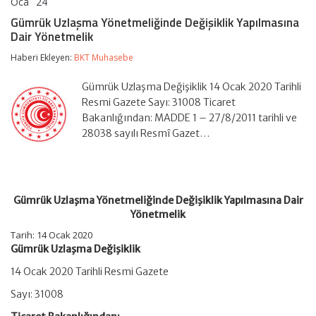
Oca
24
Gümrük
yorumlar kapalı
Uzlaşma
Gümrük Uzlaşma Yönetmeliğinde Değişiklik Yapılmasına
Yönetmeliğinde
Dair Yönetmelik
Değişiklik
Yapılmasına
Haberi Ekleyen:
BKT Muhasebe
Dair
Yönetmelik
için
Gümrük Uzlaşma Değişiklik 14 Ocak 2020 Tarihli
Resmi Gazete Sayı: 31008 Ticaret
Bakanlığından: MADDE 1 – 27/8/2011 tarihli ve
28038 sayılı Resmî Gazet…
Gümrük Uzlaşma Yönetmeliğinde Değişiklik Yapılmasına Dair
Yönetmelik
Tarih: 14 Ocak 2020
Gümrük Uzlaşma Değişiklik
14 Ocak 2020 Tarihli Resmi Gazete
Sayı: 31008