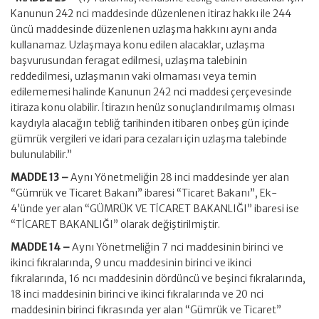
Kanunun 242 nci maddesinde düzenlenen itiraz hakkı ile 244
üncü maddesinde düzenlenen uzlaşma hakkını aynı anda
kullanamaz. Uzlaşmaya konu edilen alacaklar, uzlaşma
başvurusundan feragat edilmesi, uzlaşma talebinin
reddedilmesi, uzlaşmanın vaki olmaması veya temin
edilememesi halinde Kanunun 242 nci maddesi çerçevesinde
itiraza konu olabilir. İtirazın henüz sonuçlandırılmamış olması
kaydıyla alacağın tebliğ tarihinden itibaren onbeş gün içinde
gümrük vergileri ve idari para cezaları için uzlaşma talebinde
bulunulabilir.”
MADDE 13 –
Aynı Yönetmeliğin 28 inci maddesinde yer alan
“Gümrük ve Ticaret Bakanı” ibaresi “Ticaret Bakanı”, Ek-
4’ünde yer alan “GÜMRÜK VE TİCARET BAKANLIĞI” ibaresi ise
“TİCARET BAKANLIĞI” olarak değiştirilmiştir.
MADDE 14 –
Aynı Yönetmeliğin 7 nci maddesinin birinci ve
ikinci fıkralarında, 9 uncu maddesinin birinci ve ikinci
fıkralarında, 16 ncı maddesinin dördüncü ve beşinci fıkralarında,
18 inci maddesinin birinci ve ikinci fıkralarında ve 20 nci
maddesinin birinci fıkrasında yer alan “Gümrük ve Ticaret”