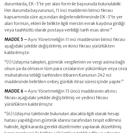
durumlarda, EK-3’te yer alan form ile başvuruda bulunulabilir.
Her durumda başvurunun, 11 inci maddenin birinci fıkrası
kapsamında süre açısından değerlendirilmesinde EK-3’te yer
alan formun, ekleri ile birlikte ilgili merciin evrak kaydına girdiği
veya taahhütlü olarak postaya verildiği tarih esas alınır.”
MADDE 5 –
Aynı Yönetmeliğin 11 inci maddesinin birinci fıkrası
aşağıdaki şekilde değiştirilmiş ve ikinci fıkrası yürürlükten
kaldırılmıştır.
“(1) Uzlaşma talepleri, gümrük vergilerinin ve vergi aslına bağlı
olsun ya da olmasın tüm para cezalarının yükümlüye veya ceza
muhatabına tebliği tarihinden itibaren Kanunun 242 nci
maddesinde belirtilen onbeş günlük itiraz süresi içinde yapılır.”
MADDE 6 –
Aynı Yönetmeliğin 13 üncü maddesinin altıncı
fıkrası aşağıdaki şekilde değiştirilmiş ve yedinci fıkrası
yürürlükten kaldırılmıştır.
“(6) Uzlaşma talebinde bulunulan alacakla ilgili olarak hesap
hatası yapıldığının gümrük idaresi tarafından tespit edilmesi
halinde, ilgili kararda gerekli düzeltmeler yapılarak düzeltilmiş