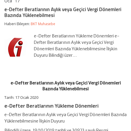
Oca
17
e-
yorumlar kapalı
Defter
e-Defter Beratlarının Aylık veya Geçici Vergi Dönemleri
Beratlarının
Bazında Yüklenebilmesi
Aylık
veya
Haberi Ekleyen:
BKT Muhasebe
Geçici
Vergi
Dönemleri
e-Defter Beratlarının Yükleme Dönemleri e-
Bazında
Defter Beratlarının Aylık veya Geçici Vergi
Yüklenebilmesi
Dönemleri Bazında Yüklenebilmesine İlişkin
için
Duyuru Bilindiği üzer…
e-Defter Beratlarının Aylık veya Geçici Vergi Dönemleri
Bazında Yüklenebilmesi
Tarih: 17 Ocak 2020
e-Defter Beratlarının Yükleme Dönemleri
e-Defter Beratlarının Aylık veya Geçici Vergi Dönemleri Bazında
Yüklenebilmesine İlişkin Duyuru
Bilindiği üzere, 19/10/2019 tarihli ve 30923 sayılı Resmi