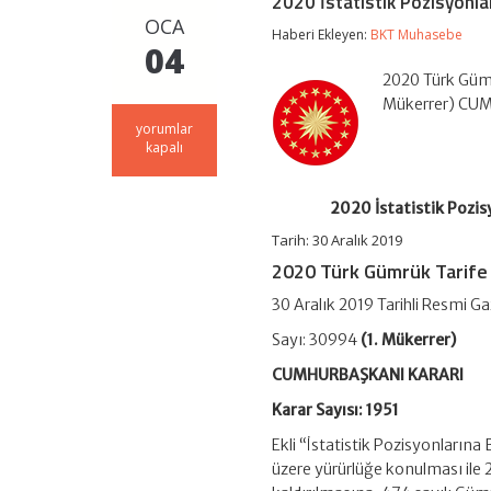
2020 İstatistik Pozisyonla
OCA
Haberi Ekleyen:
BKT Muhasebe
04
2020 Türk Gümrü
Mükerrer) CUMH
2020
yorumlar
İstatistik
kapalı
Pozisyonlarına
Bölünmüş
Türk
2020 İstatistik Pozis
Gümrük
Tarife
Tarih:
30 Aralık 2019
Cetveli
2020 Türk Gümrük Tarife 
(Karar
Sayısı:
30 Aralık 2019 Tarihli Resmi G
1951)
için
Sayı: 30994
(1. Mükerrer)
CUMHURBAŞKANI KARARI
Karar Sayısı: 1951
Ekli “İstatistik Pozisyonların
üzere yürürlüğe konulması ile 