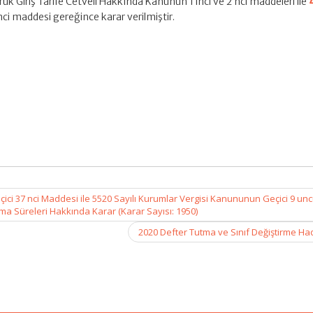
ük Giriş Tarife Cetveli Hakkında Kanunun 1 inci ve 2 nci maddeleri ile
nci maddesi gereğince karar verilmiştir.
ci 37 nci Maddesi ile 5520 Sayılı Kurumlar Vergisi Kanununun Geçici 9 un
 Süreleri Hakkında Karar (Karar Sayısı: 1950)
2020 Defter Tutma ve Sınıf Değiştirme Ha