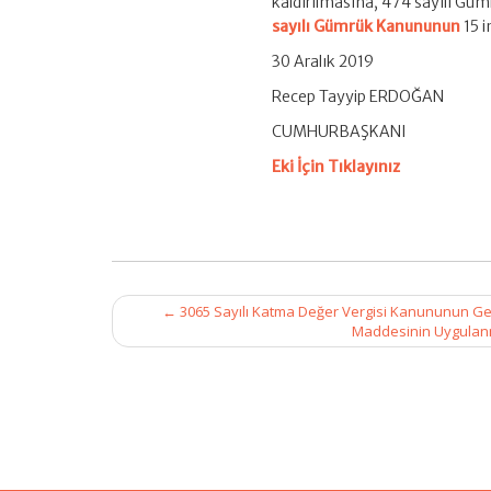
kaldırılmasına, 474 sayılı Gümr
sayılı Gümrük Kanununun
15 i
30 Aralık 2019
Recep Tayyip ERDOĞAN
CUMHURBAŞKANI
Eki İçin Tıklayınız
Post
←
3065 Sayılı Katma Değer Vergisi Kanununun Geçi
navigation
Maddesinin Uygulanma