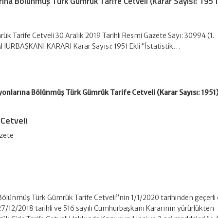
rına Bölünmüş Türk Gümrük Tarife Cetveli (Karar Sayısı: 1951
k Tarife Cetveli 30 Aralık 2019 Tarihli Resmi Gazete Sayı: 30994 (1.
URBAŞKANI KARARI Karar Sayısı: 1951 Ekli “İstatistik…
yonlarına Bölünmüş Türk Gümrük Tarife Cetveli (Karar Sayısı: 1951
Cetveli
azete
a Bölünmüş Türk Gümrük Tarife Cetveli”nin 1/1/2020 tarihinden geçerl
27/12/2018 tarihli ve 516 sayılı Cumhurbaşkanı Kararının yürürlükten